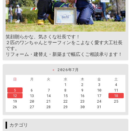
笑顔朗らかな、気さくな社長です！
２匹のワンちゃんとサーフィンをこよなく愛す大工社長
です。
リフォーム・建替え・新築まで幅広くご相談承ります！
«
2026年7月
日
月
火
水
木
金
土
1
2
3
4
5
6
7
8
9
10
11
12
13
14
15
16
17
18
19
20
21
22
23
24
25
26
27
28
29
30
31
カテゴリ