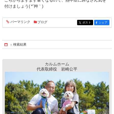
こらからますます暑くなるので、熱中症にみなさん気を
付けましょう( *´艸｀)
パーマリンク
ブログ
entry498
ポスト
シェア
entry498
entry498
検索結果
Home
カルムホーム
代表取締役 岩崎公平