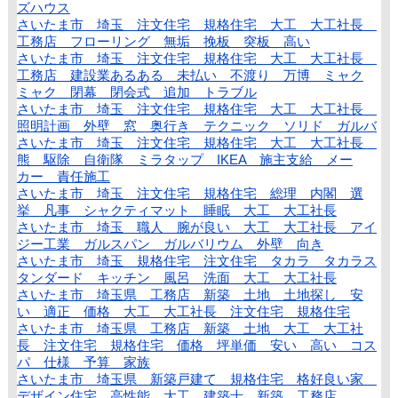
ズハウス
さいたま市 埼玉 注文住宅 規格住宅 大工 大工社長
工務店 フローリング 無垢 挽板 突板 高い
さいたま市 埼玉 注文住宅 規格住宅 大工 大工社長
工務店 建設業あるある 未払い 不渡り 万博 ミャク
ミャク 閉幕 閉会式 追加 トラブル
さいたま市 埼玉 注文住宅 規格住宅 大工 大工社長
照明計画 外壁 窓 奥行き テクニック ソリド ガルバ
さいたま市 埼玉 注文住宅 規格住宅 大工 大工社長
熊 駆除 自衛隊 ミラタップ IKEA 施主支給 メー
カー 責任施工
さいたま市 埼玉 注文住宅 規格住宅 総理 内閣 選
挙 凡事 シャクティマット 睡眠 大工 大工社長
さいたま市 埼玉 職人 腕が良い 大工 大工社長 アイ
ジー工業 ガルスパン ガルバリウム 外壁 向き
さいたま市 埼玉 規格住宅 注文住宅 タカラ タカラス
タンダード キッチン 風呂 洗面 大工 大工社長
さいたま市 埼玉県 工務店 新築 土地 土地探し 安
い 適正 価格 大工 大工社長 注文住宅 規格住宅
さいたま市 埼玉県 工務店 新築 土地 大工 大工社
長 注文住宅 規格住宅 価格 坪単価 安い 高い コス
パ 仕様 予算 家族
さいたま市 埼玉県 新築戸建て 規格住宅 格好良い家
デザイン住宅 高性能 大工 建築士 新築 工務店