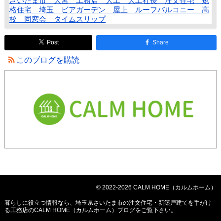
さいたま市 大宮 工務店 大工 大工社長 注文住宅 規
格住宅 埼玉 ビアガーデン 屋上 ルーフバルコニー 高
校 同窓会 タイムスリップ
Post
Share
このブログを購読
© 2022-2026 CALM HOME（カルムホーム）
暮らしに役立つ情報なら、
埼玉県さいたま市の注文住宅・新築戸建てを手がけ
る工務店のCALM HOME（カルムホーム）ブログ
をご覧下さい。