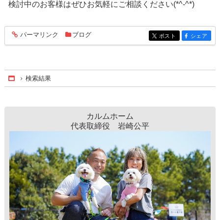
検討中のお客様はぜひお気軽にご相談ください(*^-^*)
パーマリンク
ブログ
entry432
ポスト
シェア
entry432
entry432
検索結果
Home
カルムホーム
代表取締役 岩崎公平