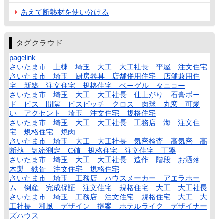
あえて断熱材を使い分ける
タグクラウド
pagelink
さいたま市 上棟 埼玉 大工 大工社長 平屋 注文住宅
さいたま市 埼玉 厨房器具 店舗併用住宅 店舗兼用住
宅 新築 注文住宅 規格住宅 ベーグル タニコー
さいたま市 埼玉 大工 大工社長 仕上がり 石膏ボー
ド ビス 間隔 ビスピッチ クロス 肉球 丸窓 可愛
い アクセント 埼玉 注文住宅 規格住宅
さいたま市 埼玉 大工 大工社長 工務店 海 注文住
宅 規格住宅 焼肉
さいたま市 埼玉 大工 大工社長 気密検査 高気密 高
断熱 気密測定 C値 規格住宅 注文住宅 丁寧
さいたま市 埼玉 大工 大工社長 造作 階段 お洒落
木製 鉄骨 注文住宅 規格住宅
さいたま市 埼玉 工務店 ハウスメーカー アエラホー
ム 倒産 完成保証 注文住宅 規格住宅 大工 大工社長
さいたま市 埼玉 工務店 注文住宅 規格住宅 大工 大
工社長 和風 デザイン 提案 ホテルライク デザイナー
ズハウス