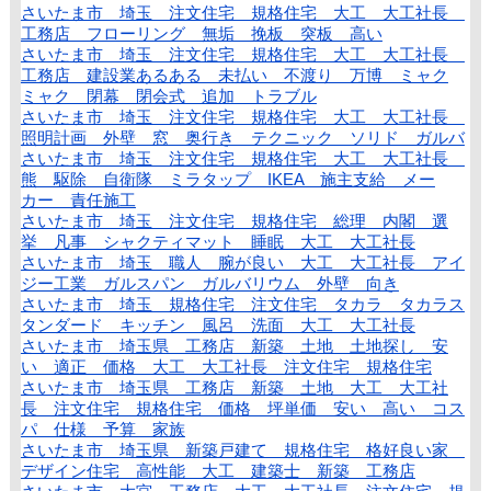
さいたま市 埼玉 注文住宅 規格住宅 大工 大工社長
工務店 フローリング 無垢 挽板 突板 高い
さいたま市 埼玉 注文住宅 規格住宅 大工 大工社長
工務店 建設業あるある 未払い 不渡り 万博 ミャク
ミャク 閉幕 閉会式 追加 トラブル
さいたま市 埼玉 注文住宅 規格住宅 大工 大工社長
照明計画 外壁 窓 奥行き テクニック ソリド ガルバ
さいたま市 埼玉 注文住宅 規格住宅 大工 大工社長
熊 駆除 自衛隊 ミラタップ IKEA 施主支給 メー
カー 責任施工
さいたま市 埼玉 注文住宅 規格住宅 総理 内閣 選
挙 凡事 シャクティマット 睡眠 大工 大工社長
さいたま市 埼玉 職人 腕が良い 大工 大工社長 アイ
ジー工業 ガルスパン ガルバリウム 外壁 向き
さいたま市 埼玉 規格住宅 注文住宅 タカラ タカラス
タンダード キッチン 風呂 洗面 大工 大工社長
さいたま市 埼玉県 工務店 新築 土地 土地探し 安
い 適正 価格 大工 大工社長 注文住宅 規格住宅
さいたま市 埼玉県 工務店 新築 土地 大工 大工社
長 注文住宅 規格住宅 価格 坪単価 安い 高い コス
パ 仕様 予算 家族
さいたま市 埼玉県 新築戸建て 規格住宅 格好良い家
デザイン住宅 高性能 大工 建築士 新築 工務店