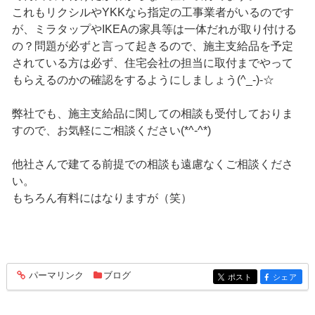
これもリクシルやYKKなら指定の工事業者がいるのです
が、ミラタップやIKEAの家具等は一体だれが取り付ける
の？問題が必ずと言って起きるので、施主支給品を予定
されている方は必ず、住宅会社の担当に取付までやって
もらえるのかの確認をするようにしましょう(^_-)-☆
弊社でも、施主支給品に関しての相談も受付しておりま
すので、お気軽にご相談ください(*^-^*)
他社さんで建てる前提での相談も遠慮なくご相談くださ
い。
もちろん有料にはなりますが（笑）
パーマリンク
ブログ
entry431
ポスト
シェア
entry431
entry431