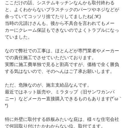
ここだけの話、システムキッチンなんかも取付終わる
と、よくわからないプラスチックのパーツやネジなどが
余っていてコッソリ捨てたりしてましたね( ;∀;)
当時の元請けさんも、後から不具合を言われてもメー
カーにクレーム保証もできないのでよくトラブルになっ
ていました。
なので弊社での工事は、ほとんどが専門業者やメーカー
での責任施工でさせていただいております。
実際に施工費単独で見ると割高ですが、価格で全く勝負
する気はないので、そのへんはご了承お願いします。
ただ、危険なのが、施主支給品なんです。
最近ではネット販売や、ミラタップ（旧サンワカンパ
ニー）などメーカー直接購入できるものもあります(*´ω｀
*)
特に外壁に取付する鉄板みたいな庇は、様々な住宅会社
で何回取り付けたかわからない位、取付てます。