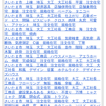
さいたま市 上棟 埼玉 大工 大工社長 平屋 注文住宅
さいたま市 埼玉 厨房器具 店舗併用住宅 店舗兼用住
宅 新築 注文住宅 規格住宅 ベーグル タニコー
さいたま市 埼玉 大工 大工社長 仕上がり 石膏ボー
ド ビス 間隔 ビスピッチ クロス 肉球 丸窓 可愛
い アクセント 埼玉 注文住宅 規格住宅
さいたま市 埼玉 大工 大工社長 工務店 海 注文住
宅 規格住宅 焼肉
さいたま市 埼玉 大工 大工社長 気密検査 高気密 高
断熱 気密測定 C値 規格住宅 注文住宅 丁寧
さいたま市 埼玉 大工 大工社長 造作 階段 お洒落
木製 鉄骨 注文住宅 規格住宅
さいたま市 埼玉 工務店 ハウスメーカー アエラホー
ム 倒産 完成保証 注文住宅 規格住宅 大工 大工社長
さいたま市 埼玉 工務店 注文住宅 規格住宅 大工 大
工社長 和風 デザイン 提案 ホテルライク デザイナー
ズハウス
さいたま市 埼玉 注文住宅 規格住宅 大工 大工社長
工務店 フローリング 無垢 挽板 突板 高い
さいたま市 埼玉 注文住宅 規格住宅 大工 大工社長
工務店 建設業あるある 未払い 不渡り 万博 ミャク
ミャク 閉幕 閉会式 追加 トラブル
さいたま市 埼玉 注文住宅 規格住宅 大工 大工社長
照明計画 外壁 窓 奥行き テクニック ソリド ガルバ