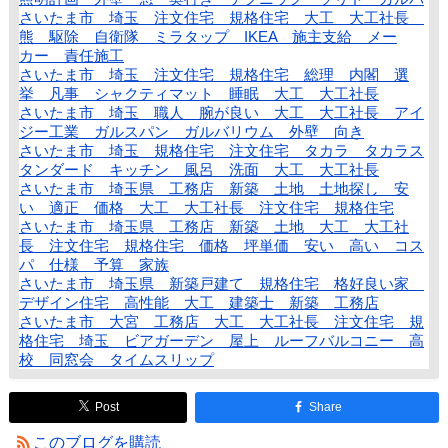
さいたま市 埼玉 注文住宅 規格住宅 大工 大工社長
熊 駆除 自衛隊 ミラタップ IKEA 施主支給 メー
カー 責任施工
さいたま市 埼玉 注文住宅 規格住宅 総理 内閣 選
挙 凡事 シャクティマット 睡眠 大工 大工社長
さいたま市 埼玉 職人 腕が良い 大工 大工社長 アイ
ジー工業 ガルスパン ガルバリウム 外壁 向き
さいたま市 埼玉 規格住宅 注文住宅 タカラ タカラス
タンダード キッチン 風呂 洗面 大工 大工社長
さいたま市 埼玉県 工務店 新築 土地 土地探し 安
い 適正 価格 大工 大工社長 注文住宅 規格住宅
さいたま市 埼玉県 工務店 新築 土地 大工 大工社
長 注文住宅 規格住宅 価格 坪単価 安い 高い コス
パ 仕様 予算 家族
さいたま市 埼玉県 新築戸建て 規格住宅 格好良い家
デザイン住宅 高性能 大工 建築士 新築 工務店
さいたま市 大宮 工務店 大工 大工社長 注文住宅 規
格住宅 埼玉 ビアガーデン 屋上 ルーフバルコニー 高
校 同窓会 タイムスリップ
Post
Share
このブログを購読