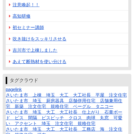
注意喚起！！
高知研修
初セミナー講師
吹き抜けをスッキリさせる
吉川市で上棟しました
あえて断熱材を使い分ける
タグクラウド
pagelink
さいたま市 上棟 埼玉 大工 大工社長 平屋 注文住宅
さいたま市 埼玉 厨房器具 店舗併用住宅 店舗兼用住
宅 新築 注文住宅 規格住宅 ベーグル タニコー
さいたま市 埼玉 大工 大工社長 仕上がり 石膏ボー
ド ビス 間隔 ビスピッチ クロス 肉球 丸窓 可愛
い アクセント 埼玉 注文住宅 規格住宅
さいたま市 埼玉 大工 大工社長 工務店 海 注文住