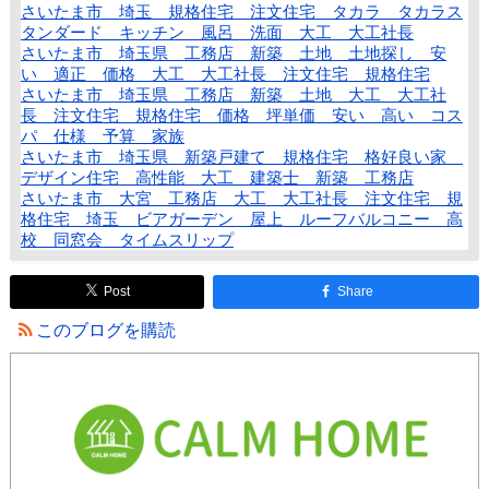
さいたま市 埼玉 規格住宅 注文住宅 タカラ タカラス
タンダード キッチン 風呂 洗面 大工 大工社長
さいたま市 埼玉県 工務店 新築 土地 土地探し 安
い 適正 価格 大工 大工社長 注文住宅 規格住宅
さいたま市 埼玉県 工務店 新築 土地 大工 大工社
長 注文住宅 規格住宅 価格 坪単価 安い 高い コス
パ 仕様 予算 家族
さいたま市 埼玉県 新築戸建て 規格住宅 格好良い家
デザイン住宅 高性能 大工 建築士 新築 工務店
さいたま市 大宮 工務店 大工 大工社長 注文住宅 規
格住宅 埼玉 ビアガーデン 屋上 ルーフバルコニー 高
校 同窓会 タイムスリップ
Post
Share
このブログを購読