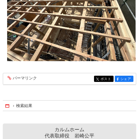
パーマリンク
entry506
ポスト
シェア
entry506
entry506
検索結果
Home
カルムホーム
代表取締役 岩崎公平