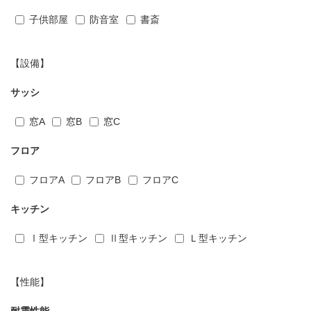
子供部屋
防音室
書斎
【設備】
サッシ
窓A
窓B
窓C
フロア
フロアA
フロアB
フロアC
キッチン
Ⅰ型キッチン
Ⅱ型キッチン
Ｌ型キッチン
【性能】