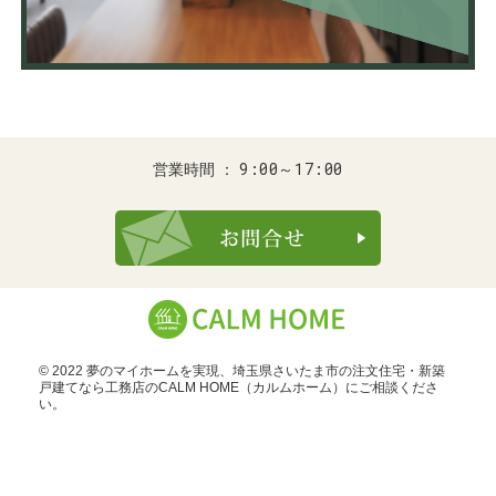
9:00～17:00
営業時間
お問合せ・ご
© 2022 夢のマイホームを実現、
埼玉県さいたま市の注文住宅・新築
戸建てなら工務店のCALM HOME（カルムホーム）
にご相談くださ
い。