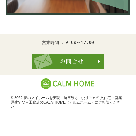
9:00～17:00
営業時間
お問合せ・ご
© 2022 夢のマイホームを実現、
埼玉県さいたま市の注文住宅・新築
戸建てなら工務店のCALM HOME（カルムホーム）
にご相談くださ
い。