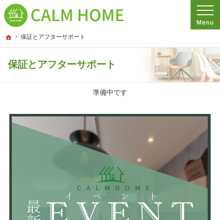
プロの目線からご提案。埼玉県さいたま市の注文住宅・新築戸建てを手がける工務
埼玉県さいたま市の新築・注文住宅・新築戸建てを手がける工務店ならCALM HO
ホーム
保証とアフターサポート
保証とアフターサポート
準備中です