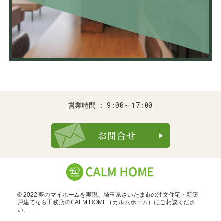
9:00～17:00
営業時間
お問合せ・ご
© 2022 夢のマイホームを実現、
埼玉県さいたま市の注文住宅・新築
戸建てなら工務店のCALM HOME（カルムホーム）
にご相談くださ
い。