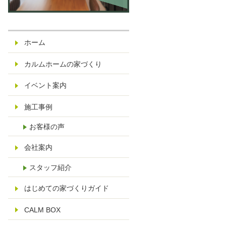
休
日
：
ホーム
水
曜
カルムホームの家づくり
日
さ
イベント案内
い
施工事例
た
ま
お客様の声
市
見
会社案内
沼
スタッフ紹介
区
染
はじめての家づくりガイド
谷
CALM BOX
14
25-