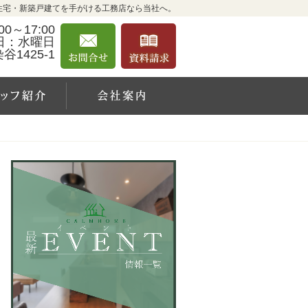
住宅・新築戸建てを手がける工務店なら当社へ。
0～17:00
お問合せ
資料請求
日：水曜日
1425-1
例
スタッフ紹介
会社案内
営
お問合せ
資料請求
業
時
間
9:0
0～
17:
00
定