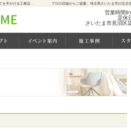
埼玉県さいたま市の新築・注文住宅・新築戸建てを手がける工務店ならCALM HOME（カルムホーム）
プロの目線からご提案。埼玉県さいたま市の注文
営業時間9:0
定休
さいたま市見沼区染谷
カルムホームの家づくり
イベント案内
施工事