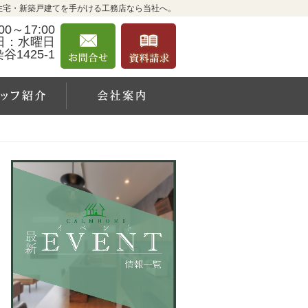
住宅・新築戸建てを手がける工務店なら当社へ。
0～17:00
お問合せ
資料請求
日：水曜日
1425-1
例
スタッフ紹介
会社案内
営
お問合せ
資料請求
業
時
間
9:0
0～
17:
00
定