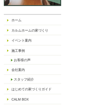
休
日
：
ホーム
水
曜
カルムホームの家づくり
日
さ
イベント案内
い
施工事例
た
ま
お客様の声
市
見
会社案内
沼
スタッフ紹介
区
染
はじめての家づくりガイド
谷
CALM BOX
14
25-