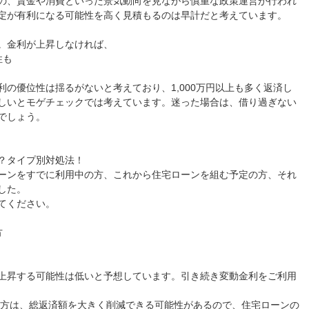
の、賃金や消費といった景気動向を見ながら慎重な政策運営が行われ
定が有利になる可能性を高く見積もるのは早計だと考えています。
。金利が上昇しなければ、
性も
の優位性は揺るがないと考えており、1,000万円以上も多く返済し
しいとモゲチェックでは考えています。迷った場合は、借り過ぎない
でしょう。
？タイプ別対処法！
ーンをすでに利用中の方、これから住宅ローンを組む予定の方、それ
した。
てください。
方
上昇する可能性は低いと予想しています。引き続き変動金利をご利用
上の方は、総返済額を大きく削減できる可能性があるので、住宅ローンの