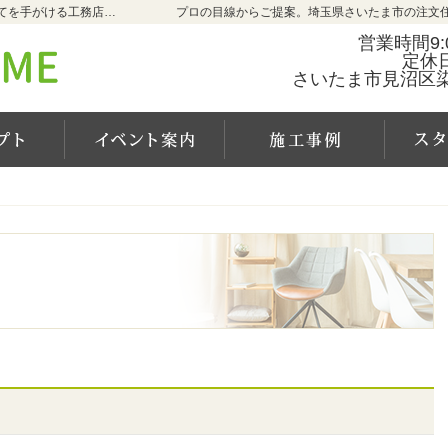
埼玉県さいたま市の新築・注文住宅・新築戸建てを手がける工務店ならCALM HOME（カルムホーム）
プロの目線からご提案。埼玉県さいたま市の注文
営業時間9:0
定休
さいたま市見沼区染谷
カルムホームの家づくり
イベント案内
施工事