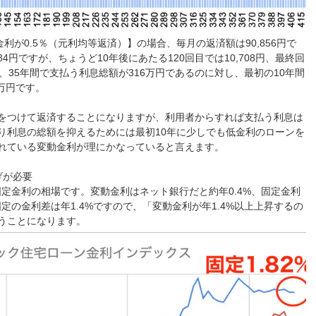
金利が0.5％（元利均等返済）】の場合、毎月の返済額は90,856円で
4円ですが、ちょうど10年後にあたる120回目では10,708円、最終回
、35年間で支払う利息総額が316万円であるのに対し、最初の10年間
万円です。
をつけて返済することになりますが、利用者からすれば支払う利息は
り利息の総額を抑えるためには最初10年に少しでも低金利のローンを
れている変動金利が理にかなっていると言えます。
げが必要
・固定金利の相場です。変動金利はネット銀行だと約年0.4%、固定金利
固定の金利差は年1.4%ですので、「変動金利が年1.4%以上上昇するの
うことになります。