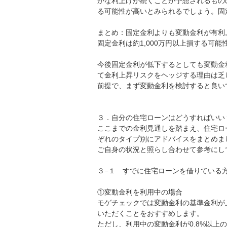
かな利上げが続くことが予想されるもの
る可能性が高いとみられるでしょう。固
まとめ：固定金利よりも変動金利が有利
固定金利は約1,000万円以上損する可能
今後固定金利が低下するとしても変動金利
て金利上昇リスクをヘッジする理由は乏
前提で、まず変動金利を検討すると良い
３．自分の住宅ローンはどうすればいい
ここまでの金利見通しを踏まえ、住宅ロ
ぞれのタイプ別にアドバイスをまとめま
ご自身の状況と照らし合わせて参考にし
３−１ すでに住宅ローンを借りている
①変動金利を利用中の場合
モゲチェックでは変動金利の基準金利が
いただくことをおすすめします。
ただし、利用中の変動金利が0.8%以