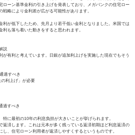
宅ローン基準金利の引き上げを発表しており、メガバンクの住宅ロー
の戦略により金利差が広がる可能性があります。
金利が低下したため、先月より若干低い金利となりました。米国では
金利も落ち着いた動きをすると思われます。
解説
利が有利と考えています。日銀が追加利上げを実施した現在でもそう
で通過すべき
上の利上げ」が必要
通過すべき
、特に最初の10年の利息負担が大きいことが挙げられます。
で返済します。これは元本が多く残っている返済初期ほど利息返済の
にし、住宅ローン利用者が返済しやすくするというものです。