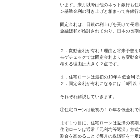
います。来月以降は他のネット銀行も住
ン基準金利の引き上げと相まって各銀行
固定金利は、日銀の利上げを受けて長期
金融緩和が検討されており、日本の長期
２．変動金利が有利！理由と将来予想を
モゲチェックでは固定金利よりも変動金
考える理由は大きく２点です。
１．住宅ローンは最初の10年を低金利
２．固定金利が有利になるには「6回以
それぞれ解説していきます。
①住宅ローンは最初の１０年を低金利で
まず１つ目に、住宅ローンは返済の初期
住宅ローンは通常「元利均等返済」方式
割合を高めることで毎月の返済額を一定