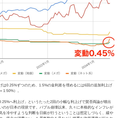
は0.25%ずつのため、1.5%の金利差を埋めるには6回の追加利上げ
 1.50%）。
.25%へ利上げ」というたった2回の小幅な利上げで賛否両論が噴出
いのが日本の現状です。バブル崩壊以来、久々に本格的なインフレが
気を冷やすような判断を日銀が行うということは想定しづらく、緩や