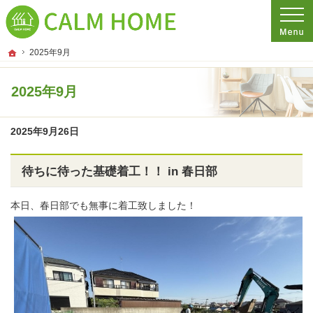
プロの目線からご提案。埼玉県さいたま市の注文住宅・新築戸建てを手がける工務
埼玉県さいたま市の新築・注文住宅・新築戸建てを手がける工務店ならCALM HO
ホーム
2025年9月
2025年9月
2025年9月26日
待ちに待った基礎着工！！ in 春日部
本日、春日部でも無事に着工致しました！