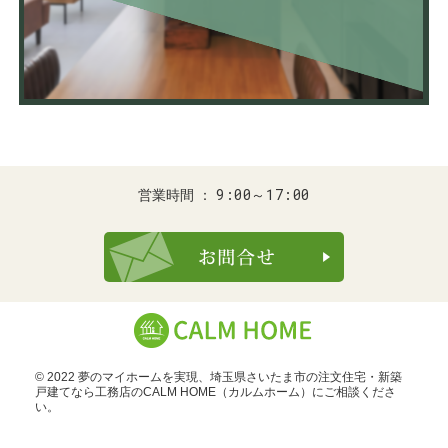
9:00～17:00
営業時間
お問合せ・ご
© 2022 夢のマイホームを実現、
埼玉県さいたま市の注文住宅・新築
戸建てなら工務店のCALM HOME（カルムホーム）
にご相談くださ
い。