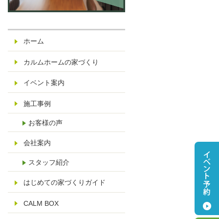
休
日
：
ホーム
水
曜
カルムホームの家づくり
日
さ
イベント案内
い
施工事例
た
ま
お客様の声
市
見
会社案内
沼
スタッフ紹介
区
染
はじめての家づくりガイド
谷
CALM BOX
14
25-