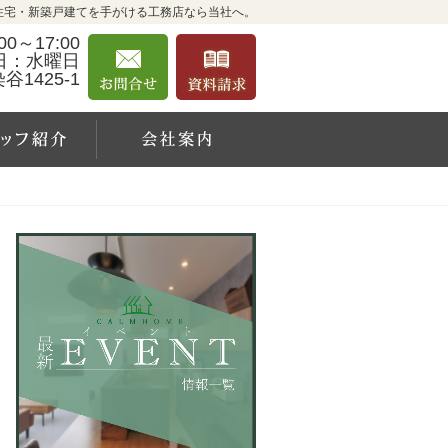
住宅・新築戸建てを手がける工務店なら当社へ。
0～17:00
お問合せ
資料請求
日：水曜日
1425-1
例
スタッフ紹介
会社案内
営
お問合せ
資料請求
業
時
間
9:0
0～
17:
00
定