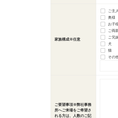
ご主
奥様
お子
ご両
ご兄
家族構成※任意
犬
猫
その
ご要望事項※弊社事務
所へご来場をご希望さ
れる方は、人数のご記