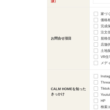
須）
家づ
価格
完成
注文
お問合せ項目
規格
店舗
土地
VR住
メデ
Insta
Threa
Tiktok
CALM HOMEを知った
きっかけ
Youtu
HP
検索