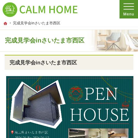
プロの目線からご提案。埼玉県さいたま市の注文住宅・新築戸建てを手がける工務
埼玉県さいたま市の新築・注文住宅・新築戸建てを手がける工務店ならCALM HO
ホーム
完成見学会inさいたま市西区
完成見学会inさいたま市西区
完成見学会inさいたま市西区