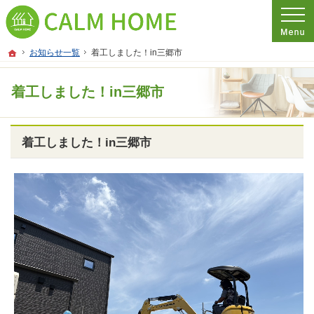
プロの目線からご提案。埼玉県さいたま市の注文住宅・新築戸建てを手がける工務
埼玉県さいたま市の新築・注文住宅・新築戸建てを手がける工務店ならCALM HO
ホーム
お知らせ一覧
着工しました！in三郷市
着工しました！in三郷市
着工しました！in三郷市