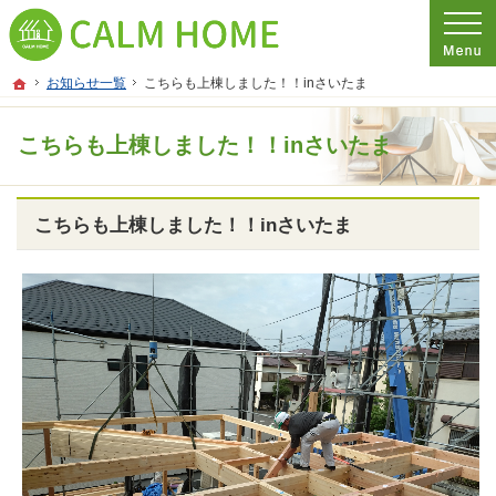
プロの目線からご提案。埼玉県さいたま市の注文住宅・新築戸建てを手がける工務
埼玉県さいたま市の新築・注文住宅・新築戸建てを手がける工務店ならCALM HO
ホーム
お知らせ一覧
こちらも上棟しました！！inさいたま
こちらも上棟しました！！inさいたま
こちらも上棟しました！！inさいたま