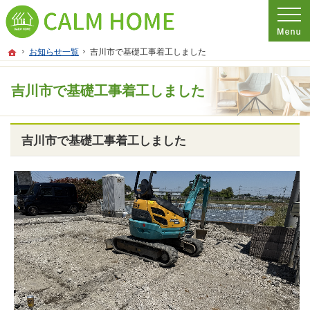
プロの目線からご提案。埼玉県さいたま市の注文住宅・新築戸建てを手がける工務
埼玉県さいたま市の新築・注文住宅・新築戸建てを手がける工務店ならCALM HO
ホーム
お知らせ一覧
吉川市で基礎工事着工しました
吉川市で基礎工事着工しました
吉川市で基礎工事着工しました