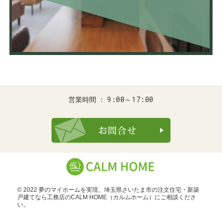
9:00～17:00
営業時間
お問合せ・ご
© 2022 夢のマイホームを実現、
埼玉県さいたま市の注文住宅・新築
戸建てなら工務店のCALM HOME（カルムホーム）
にご相談くださ
い。