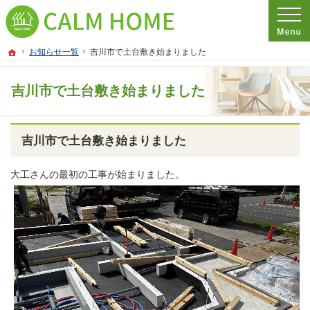
プロの目線からご提案。埼玉県さいたま市の注文住宅・新築戸建てを手がける工務
埼玉県さいたま市の新築・注文住宅・新築戸建てを手がける工務店ならCALM HO
ホーム
お知らせ一覧
吉川市で土台敷き始まりました
吉川市で土台敷き始まりました
吉川市で土台敷き始まりました
大工さんの最初の工事が始まりました。