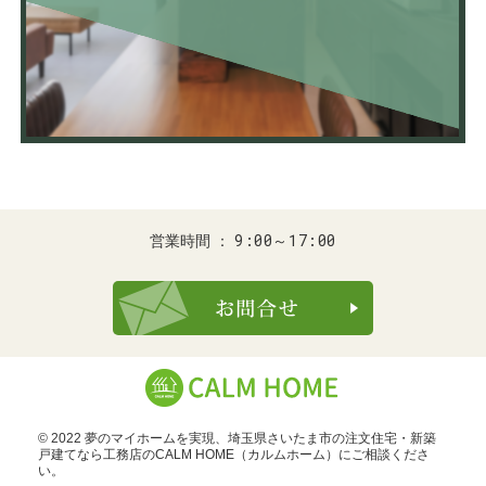
9:00～17:00
営業時間
お問合せ・ご
© 2022 夢のマイホームを実現、
埼玉県さいたま市の注文住宅・新築
戸建てなら工務店のCALM HOME（カルムホーム）
にご相談くださ
い。