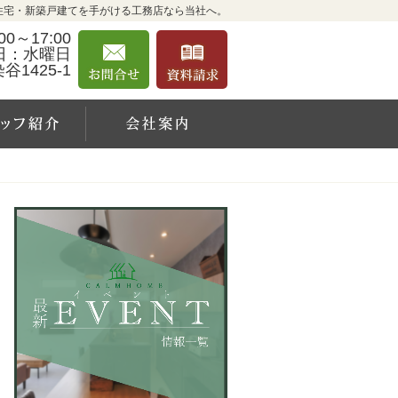
住宅・新築戸建てを手がける工務店なら当社へ。
0～17:00
お問合せ
資料請求
日：水曜日
1425-1
例
スタッフ紹介
会社案内
営
お問合せ
資料請求
業
時
間
9:0
0～
17:
00
定