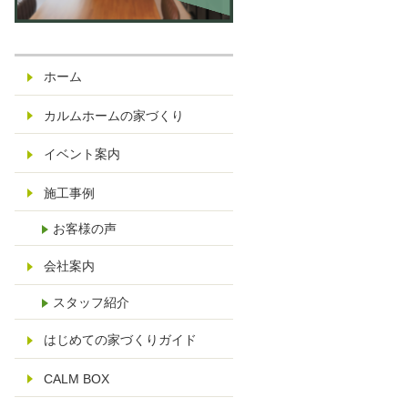
休
日
：
ホーム
水
曜
カルムホームの家づくり
日
さ
イベント案内
い
施工事例
た
ま
お客様の声
市
見
会社案内
沼
スタッフ紹介
区
染
はじめての家づくりガイド
谷
CALM BOX
14
25-