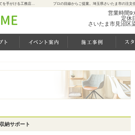
埼玉県さいたま市の新築・注文住宅・新築戸建てを手がける工務店ならCALM HOME（カルムホーム）
プロの目線からご提案。埼玉県さいたま市の注文
営業時間9:0
定休
さいたま市見沼区染谷
カルムホームの家づくり
イベント案内
施工事
収納サポート