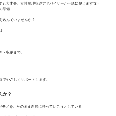
e="子育て中でも大丈夫。女性整理収納アドバイザーが一緒に整えます"$>
備...
え込んでいませんか？
は
き・収納まで。
線でやさしくサポートします。
んか？
だモノを、そのまま新居に持っていこうとしている