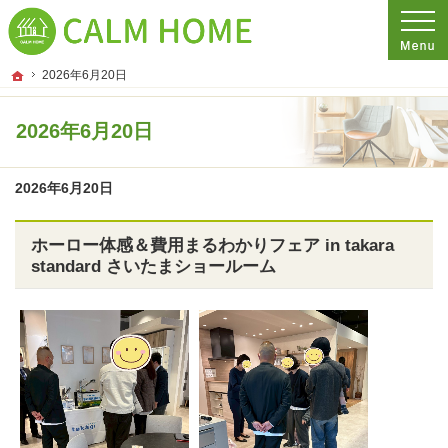
プロの目線からご提案。埼玉県さいたま市の注文住宅・新築戸建てを手がける工務
埼玉県さいたま市の新築・注文住宅・新築戸建てを手がける工務店ならCALM HO
ホーム
2026年6月20日
2026年6月20日
2026年6月20日
ホーロー体感＆費用まるわかりフェア in takara
standard さいたまショールーム