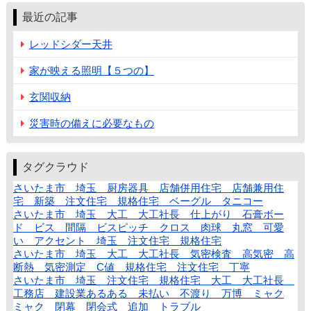
最近の記事
レッドシダー天井
家が映える照明【５つの】
玄関収納
災害時の備えに必要なもの
タグクラウド
さいたま市 埼玉 厨房器具 店舗併用住宅 店舗兼用住
宅 新築 注文住宅 規格住宅 ベーグル タニコー
さいたま市 埼玉 大工 大工社長 仕上がり 石膏ボー
ド ビス 間隔 ビスピッチ クロス 肉球 丸窓 可愛
い アクセント 埼玉 注文住宅 規格住宅
さいたま市 埼玉 大工 大工社長 気密検査 高気密 高
断熱 気密測定 C値 規格住宅 注文住宅 丁寧
さいたま市 埼玉 注文住宅 規格住宅 大工 大工社長
工務店 建設業あるある 未払い 不渡り 万博 ミャク
ミャク 閉幕 閉会式 追加 トラブル