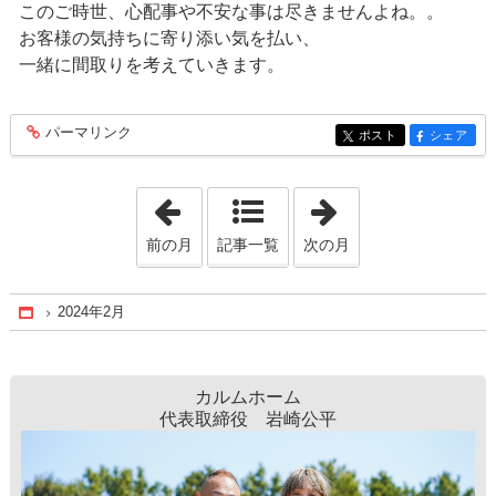
このご時世、心配事や不安な事は尽きませんよね。。
お客様の気持ちに寄り添い気を払い、
一緒に間取りを考えていきます。
パーマリンク
entry237
ポスト
シェア
entry237
entry237
「2024年1月」
「2024年3月」
前の月
記事一覧
次の月
2024年2月
Home
カルムホーム
代表取締役 岩崎公平