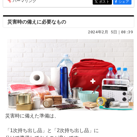
パーマリンク
entry238
ポスト
シェア
entry238
entry238
災害時の備えに必要なもの
2024年2月 5日｜08:39
災害時に備えた準備は、
「1次持ち出し品」と「2次持ち出し品」に