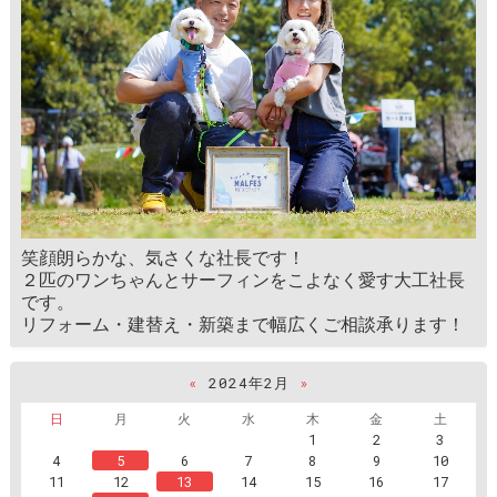
笑顔朗らかな、気さくな社長です！
２匹のワンちゃんとサーフィンをこよなく愛す大工社長
です。
リフォーム・建替え・新築まで幅広くご相談承ります！
«
2024年2月
»
日
月
火
水
木
金
土
1
2
3
4
5
6
7
8
9
10
11
12
13
14
15
16
17