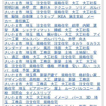
さいたま市 埼玉 注文住宅 規格住宅 大工 大工社長
照明計画 外壁 窓 奥行き テクニック ソリド ガルバ
さいたま市 埼玉 注文住宅 規格住宅 大工 大工社長
熊 駆除 自衛隊 ミラタップ IKEA 施主支給 メー
カー 責任施工
さいたま市 埼玉 注文住宅 規格住宅 総理 内閣 選
挙 凡事 シャクティマット 睡眠 大工 大工社長
さいたま市 埼玉 職人 腕が良い 大工 大工社長 アイ
ジー工業 ガルスパン ガルバリウム 外壁 向き
さいたま市 埼玉 規格住宅 注文住宅 タカラ タカラス
タンダード キッチン 風呂 洗面 大工 大工社長
さいたま市 埼玉県 工務店 新築 土地 土地探し 安
い 適正 価格 大工 大工社長 注文住宅 規格住宅
さいたま市 埼玉県 工務店 新築 土地 大工 大工社
長 注文住宅 規格住宅 価格 坪単価 安い 高い コス
パ 仕様 予算 家族
さいたま市 埼玉県 新築戸建て 規格住宅 格好良い家
デザイン住宅 高性能 大工 建築士 新築 工務店
さいたま市 大宮 工務店 大工 大工社長 注文住宅 規
格住宅 埼玉 ビアガーデン 屋上 ルーフバルコニー 高
校 同窓会 タイムスリップ
さいたま市 大工 大工社長 イメージ パース 3D 埼
玉 工務店 注文住宅 規格住宅