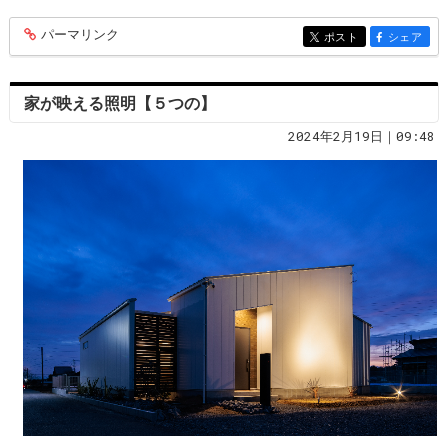
パーマリンク
entry241
ポスト
シェア
entry241
entry241
家が映える照明【５つの】
2024年2月19日｜09:48