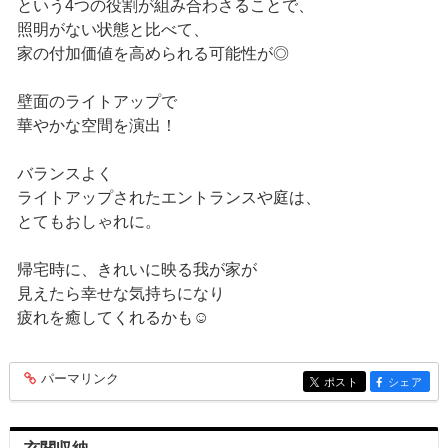
という4つの役割が組み合わさることで、
照明がない状態と比べて、
家の付加価値を高められる可能性が◎
壁面のライトアップで
華やかな空間を演出！
バランスよく
ライトアップされたエントランスや庭は、
とてもおしゃれに。
帰宅時に、きれいに映る我が家が
見えたら幸せな気持ちになり
疲れを癒してくれるかも☺
パーマリンク
entry239
ポスト
シェア
entry239
entry239