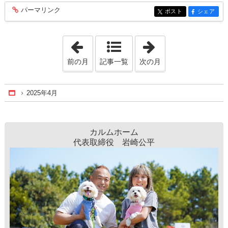
パーマリンク
entry363
ポスト
シェア
entry363
entry363
「2025年3月」
「2025年5月」
前の月
記事一覧
次の月
2025年4月
Home
カルムホーム
代表取締役 岩崎公平