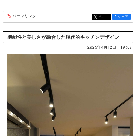
パーマリンク
entry365
ポスト
シェア
entry365
entry365
機能性と美しさが融合した現代的キッチンデザイン
2025年4月12日｜19:08