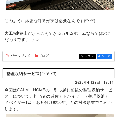
このように緻密な計算が実は必要なんです(*^-^*)
大工×建築士だからこそできるカルムホームならではのこ
だわりです(^_-)-☆
パーマリンク
ブログ
entry367
ポスト
シェア
entry367
entry367
整理収納サービスについて
2025年4月28日｜10:11
今回はCALM HOMEの「引っ越し前後の整理収納サービ
ス」について、担当者の遊佐アドバイザー（整理収納ア
ドバイザー1級・お片付け歴10年）との対談形式でご紹介
します。