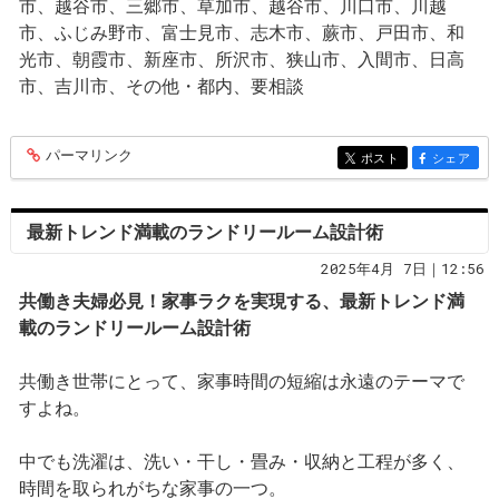
市、越谷市、三郷市、草加市、越谷市、川口市、川越
市、ふじみ野市、富士見市、志木市、蕨市、戸田市、和
光市、朝霞市、新座市、所沢市、狭山市、入間市、日高
市、吉川市、その他・都内、要相談
パーマリンク
entry364
ポスト
シェア
entry364
entry364
最新トレンド満載のランドリールーム設計術
2025年4月 7日｜12:56
共働き夫婦必見！家事ラクを実現する、最新トレンド満
載のランドリールーム設計術
共働き世帯にとって、家事時間の短縮は永遠のテーマで
すよね。
中でも洗濯は、洗い・干し・畳み・収納と工程が多く、
時間を取られがちな家事の一つ。