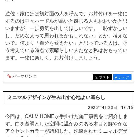
遊佐：家にほぼ初対面の人を呼んで、お片付けを一緒に
するのは中々ハードルが高いと感じる人もおおいかと思
いますが、一歩勇気を出してほしいです。「恥ずかしい
し、だめな人って思われるかもしれない」とか、考えな
いで。何より「自分を変えたい」と思っている人は、そ
う考えている時点で素晴らしい人だなと私はおもってい
ます。一緒に楽しく、お片付けしましょう。
パーマリンク
entry366
ポスト
シェア
entry366
entry366
ミニマルデザインが生み出す心地よい暮らし
2025年4月20日｜18:16
今回は、CALM HOMEが手掛けた施工事例をご紹介しま
す。白を基調とした空間に温かみのある木目と鮮やかな
アクセントカラーが調和した、洗練されたミニマルデザ