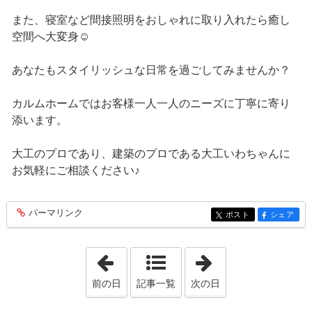
また、寝室など間接照明をおしゃれに取り入れたら癒し
空間へ大変身☺
あなたもスタイリッシュな日常を過ごしてみませんか？
カルムホームではお客様一人一人のニーズに丁寧に寄り
添います。
大工のプロであり、建築のプロである大工いわちゃんに
お気軽にご相談ください♪
パーマリンク
entry292
ポスト
シェア
entry292
entry292
「2024年8月26日」
「2024年9月10日
前の日
記事一覧
次の日