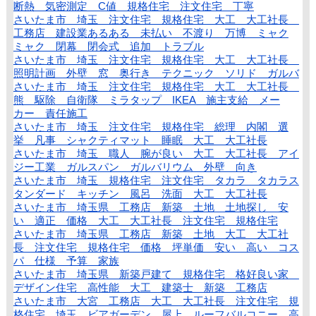
断熱 気密測定 C値 規格住宅 注文住宅 丁寧
さいたま市 埼玉 注文住宅 規格住宅 大工 大工社長
工務店 建設業あるある 未払い 不渡り 万博 ミャク
ミャク 閉幕 閉会式 追加 トラブル
さいたま市 埼玉 注文住宅 規格住宅 大工 大工社長
照明計画 外壁 窓 奥行き テクニック ソリド ガルバ
さいたま市 埼玉 注文住宅 規格住宅 大工 大工社長
熊 駆除 自衛隊 ミラタップ IKEA 施主支給 メー
カー 責任施工
さいたま市 埼玉 注文住宅 規格住宅 総理 内閣 選
挙 凡事 シャクティマット 睡眠 大工 大工社長
さいたま市 埼玉 職人 腕が良い 大工 大工社長 アイ
ジー工業 ガルスパン ガルバリウム 外壁 向き
さいたま市 埼玉 規格住宅 注文住宅 タカラ タカラス
タンダード キッチン 風呂 洗面 大工 大工社長
さいたま市 埼玉県 工務店 新築 土地 土地探し 安
い 適正 価格 大工 大工社長 注文住宅 規格住宅
さいたま市 埼玉県 工務店 新築 土地 大工 大工社
長 注文住宅 規格住宅 価格 坪単価 安い 高い コス
パ 仕様 予算 家族
さいたま市 埼玉県 新築戸建て 規格住宅 格好良い家
デザイン住宅 高性能 大工 建築士 新築 工務店
さいたま市 大宮 工務店 大工 大工社長 注文住宅 規
格住宅 埼玉 ビアガーデン 屋上 ルーフバルコニー 高