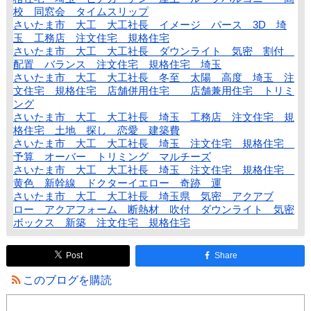
校 同窓会 タイムスリップ
さいたま市 大工 大工社長 イメージ パース 3D 埼
玉 工務店 注文住宅 規格住宅
さいたま市 大工 大工社長 ダウンライト 気密 割付
配置 バランス 注文住宅 規格住宅 埼玉
さいたま市 大工 大工社長 冬至 太陽 高度 埼玉 注
文住宅 規格住宅 店舗併用住宅 店舗兼用住宅 トリミ
ング
さいたま市 大工 大工社長 埼玉 工務店 注文住宅 規
格住宅 土地 探し 恋愛 建築費
さいたま市 大工 大工社長 埼玉 注文住宅 規格住宅
予算 オーバー トリミング マルチーズ
さいたま市 大工 大工社長 埼玉 注文住宅 規格住宅
黄色 新幹線 ドクターイエロー 奇跡 運
さいたま市 大工 大工社長 埼玉県 気密 アクアブ
ロー アクアフォーム 断熱材 吹付 ダウンライト 気密
ボックス 新築 注文住宅 規格住宅
Post
Share
このブログを購読