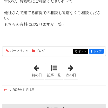
すので、お気軽にご相談ください(*^-^*)
他社さんで建てる前提での相談も遠慮なくご相談くださ
い。
もちろん有料にはなりますが（笑）
パーマリンク
ブログ
entry431
ポスト
シェア
entry431
entry431
「2025年11月 4日」
「2025年11月10
前の日
記事一覧
次の日
2025年11月 6日
Home