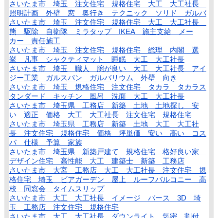
さいたま市 埼玉 注文住宅 規格住宅 大工 大工社長
照明計画 外壁 窓 奥行き テクニック ソリド ガルバ
さいたま市 埼玉 注文住宅 規格住宅 大工 大工社長
熊 駆除 自衛隊 ミラタップ IKEA 施主支給 メー
カー 責任施工
さいたま市 埼玉 注文住宅 規格住宅 総理 内閣 選
挙 凡事 シャクティマット 睡眠 大工 大工社長
さいたま市 埼玉 職人 腕が良い 大工 大工社長 アイ
ジー工業 ガルスパン ガルバリウム 外壁 向き
さいたま市 埼玉 規格住宅 注文住宅 タカラ タカラス
タンダード キッチン 風呂 洗面 大工 大工社長
さいたま市 埼玉県 工務店 新築 土地 土地探し 安
い 適正 価格 大工 大工社長 注文住宅 規格住宅
さいたま市 埼玉県 工務店 新築 土地 大工 大工社
長 注文住宅 規格住宅 価格 坪単価 安い 高い コス
パ 仕様 予算 家族
さいたま市 埼玉県 新築戸建て 規格住宅 格好良い家
デザイン住宅 高性能 大工 建築士 新築 工務店
さいたま市 大宮 工務店 大工 大工社長 注文住宅 規
格住宅 埼玉 ビアガーデン 屋上 ルーフバルコニー 高
校 同窓会 タイムスリップ
さいたま市 大工 大工社長 イメージ パース 3D 埼
玉 工務店 注文住宅 規格住宅
さいたま市 大工 大工社長 ダウンライト 気密 割付