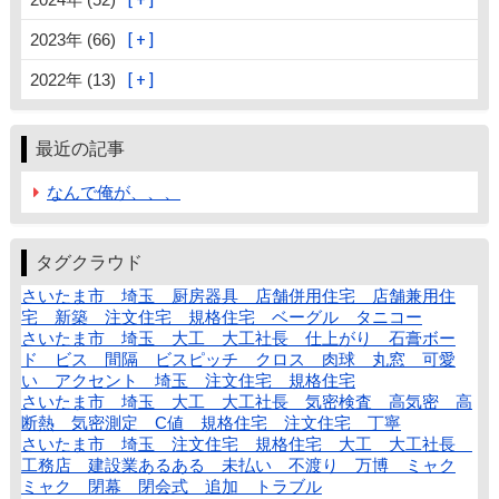
2023年 (66)
2022年 (13)
最近の記事
なんで俺が、、、
タグクラウド
さいたま市 埼玉 厨房器具 店舗併用住宅 店舗兼用住
宅 新築 注文住宅 規格住宅 ベーグル タニコー
さいたま市 埼玉 大工 大工社長 仕上がり 石膏ボー
ド ビス 間隔 ビスピッチ クロス 肉球 丸窓 可愛
い アクセント 埼玉 注文住宅 規格住宅
さいたま市 埼玉 大工 大工社長 気密検査 高気密 高
断熱 気密測定 C値 規格住宅 注文住宅 丁寧
さいたま市 埼玉 注文住宅 規格住宅 大工 大工社長
工務店 建設業あるある 未払い 不渡り 万博 ミャク
ミャク 閉幕 閉会式 追加 トラブル