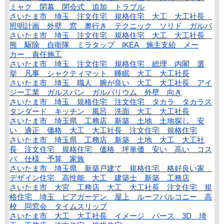
ミャク 閉幕 閉会式 追加 トラブル
さいたま市 埼玉 注文住宅 規格住宅 大工 大工社長
照明計画 外壁 窓 奥行き テクニック ソリド ガルバ
さいたま市 埼玉 注文住宅 規格住宅 大工 大工社長
熊 駆除 自衛隊 ミラタップ IKEA 施主支給 メー
カー 責任施工
さいたま市 埼玉 注文住宅 規格住宅 総理 内閣 選
挙 凡事 シャクティマット 睡眠 大工 大工社長
さいたま市 埼玉 職人 腕が良い 大工 大工社長 アイ
ジー工業 ガルスパン ガルバリウム 外壁 向き
さいたま市 埼玉 規格住宅 注文住宅 タカラ タカラス
タンダード キッチン 風呂 洗面 大工 大工社長
さいたま市 埼玉県 工務店 新築 土地 土地探し 安
い 適正 価格 大工 大工社長 注文住宅 規格住宅
さいたま市 埼玉県 工務店 新築 土地 大工 大工社
長 注文住宅 規格住宅 価格 坪単価 安い 高い コス
パ 仕様 予算 家族
さいたま市 埼玉県 新築戸建て 規格住宅 格好良い家
デザイン住宅 高性能 大工 建築士 新築 工務店
さいたま市 大宮 工務店 大工 大工社長 注文住宅 規
格住宅 埼玉 ビアガーデン 屋上 ルーフバルコニー 高
校 同窓会 タイムスリップ
さいたま市 大工 大工社長 イメージ パース 3D 埼