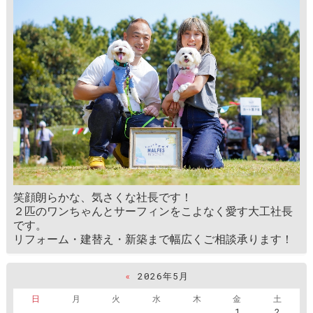
笑顔朗らかな、気さくな社長です！
２匹のワンちゃんとサーフィンをこよなく愛す大工社長
です。
リフォーム・建替え・新築まで幅広くご相談承ります！
«
2026年5月
日
月
火
水
木
金
土
1
2