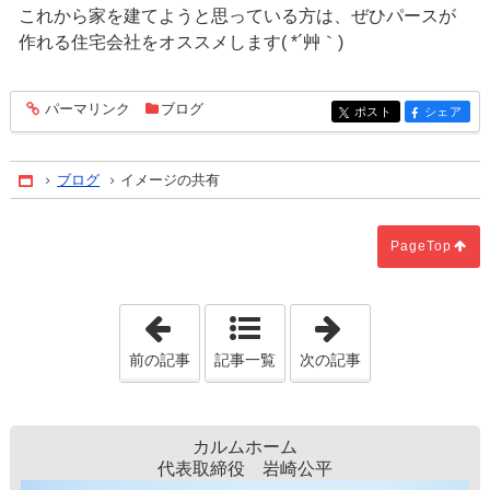
これから家を建てようと思っている方は、ぜひパースが
作れる住宅会社をオススメします( *´艸｀)
パーマリンク
ブログ
entry497
ポスト
シェア
entry497
entry497
ブログ
イメージの共有
Home
PageTop
「赤ペン先生」
「まだ五月なの
前の記事
記事一覧
次の記事
カルムホーム
代表取締役 岩崎公平