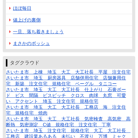
ほぼ毎日
値上げの裏側
一旦、落ち着きましょう
まさかのボッシュ
タグクラウド
さいたま市 上棟 埼玉 大工 大工社長 平屋 注文住宅
さいたま市 埼玉 厨房器具 店舗併用住宅 店舗兼用住
宅 新築 注文住宅 規格住宅 ベーグル タニコー
さいたま市 埼玉 大工 大工社長 仕上がり 石膏ボー
ド ビス 間隔 ビスピッチ クロス 肉球 丸窓 可愛
い アクセント 埼玉 注文住宅 規格住宅
さいたま市 埼玉 大工 大工社長 工務店 海 注文住
宅 規格住宅 焼肉
さいたま市 埼玉 大工 大工社長 気密検査 高気密 高
断熱 気密測定 C値 規格住宅 注文住宅 丁寧
さいたま市 埼玉 注文住宅 規格住宅 大工 大工社長
工務店 建設業あるある 未払い 不渡り 万博 ミャク