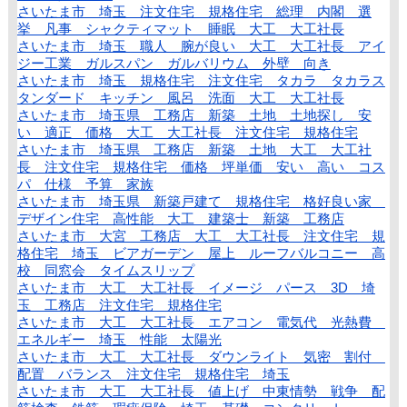
さいたま市 埼玉 注文住宅 規格住宅 総理 内閣 選
挙 凡事 シャクティマット 睡眠 大工 大工社長
さいたま市 埼玉 職人 腕が良い 大工 大工社長 アイ
ジー工業 ガルスパン ガルバリウム 外壁 向き
さいたま市 埼玉 規格住宅 注文住宅 タカラ タカラス
タンダード キッチン 風呂 洗面 大工 大工社長
さいたま市 埼玉県 工務店 新築 土地 土地探し 安
い 適正 価格 大工 大工社長 注文住宅 規格住宅
さいたま市 埼玉県 工務店 新築 土地 大工 大工社
長 注文住宅 規格住宅 価格 坪単価 安い 高い コス
パ 仕様 予算 家族
さいたま市 埼玉県 新築戸建て 規格住宅 格好良い家
デザイン住宅 高性能 大工 建築士 新築 工務店
さいたま市 大宮 工務店 大工 大工社長 注文住宅 規
格住宅 埼玉 ビアガーデン 屋上 ルーフバルコニー 高
校 同窓会 タイムスリップ
さいたま市 大工 大工社長 イメージ パース 3D 埼
玉 工務店 注文住宅 規格住宅
さいたま市 大工 大工社長 エアコン 電気代 光熱費
エネルギー 埼玉 性能 太陽光
さいたま市 大工 大工社長 ダウンライト 気密 割付
配置 バランス 注文住宅 規格住宅 埼玉
さいたま市 大工 大工社長 値上げ 中東情勢 戦争 配