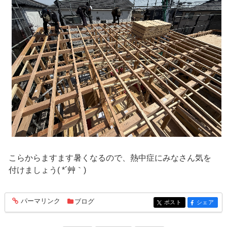
こらからますます暑くなるので、熱中症にみなさん気を
付けましょう( *´艸｀)
パーマリンク
ブログ
entry498
ポスト
シェア
entry498
entry498