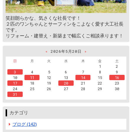
笑顔朗らかな、気さくな社長です！
２匹のワンちゃんとサーフィンをこよなく愛す大工社長
です。
リフォーム・建替え・新築まで幅広くご相談承ります！
«
2026年5月20日
»
日
月
火
水
木
金
土
1
2
3
4
5
6
7
8
9
10
11
12
13
14
15
16
17
18
19
20
21
22
23
24
25
26
27
28
29
30
31
カテゴリ
ブログ (142)