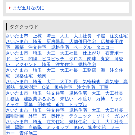
まだ五月なのに
タグクラウド
さいたま市 上棟 埼玉 大工 大工社長 平屋 注文住宅
さいたま市 埼玉 厨房器具 店舗併用住宅 店舗兼用住
宅 新築 注文住宅 規格住宅 ベーグル タニコー
さいたま市 埼玉 大工 大工社長 仕上がり 石膏ボー
ド ビス 間隔 ビスピッチ クロス 肉球 丸窓 可愛
い アクセント 埼玉 注文住宅 規格住宅
さいたま市 埼玉 大工 大工社長 工務店 海 注文住
宅 規格住宅 焼肉
さいたま市 埼玉 大工 大工社長 気密検査 高気密 高
断熱 気密測定 C値 規格住宅 注文住宅 丁寧
さいたま市 埼玉 注文住宅 規格住宅 大工 大工社長
工務店 建設業あるある 未払い 不渡り 万博 ミャク
ミャク 閉幕 閉会式 追加 トラブル
さいたま市 埼玉 注文住宅 規格住宅 大工 大工社長
照明計画 外壁 窓 奥行き テクニック ソリド ガルバ
さいたま市 埼玉 注文住宅 規格住宅 大工 大工社長
熊 駆除 自衛隊 ミラタップ IKEA 施主支給 メー
カー 責任施工