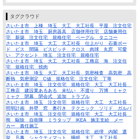
タグクラウド
さいたま市 上棟 埼玉 大工 大工社長 平屋 注文住宅
さいたま市 埼玉 厨房器具 店舗併用住宅 店舗兼用住
宅 新築 注文住宅 規格住宅 ベーグル タニコー
さいたま市 埼玉 大工 大工社長 仕上がり 石膏ボー
ド ビス 間隔 ビスピッチ クロス 肉球 丸窓 可愛
い アクセント 埼玉 注文住宅 規格住宅
さいたま市 埼玉 大工 大工社長 工務店 海 注文住
宅 規格住宅 焼肉
さいたま市 埼玉 大工 大工社長 気密検査 高気密 高
断熱 気密測定 C値 規格住宅 注文住宅 丁寧
さいたま市 埼玉 注文住宅 規格住宅 大工 大工社長
工務店 建設業あるある 未払い 不渡り 万博 ミャク
ミャク 閉幕 閉会式 追加 トラブル
さいたま市 埼玉 注文住宅 規格住宅 大工 大工社長
照明計画 外壁 窓 奥行き テクニック ソリド ガルバ
さいたま市 埼玉 注文住宅 規格住宅 大工 大工社長
熊 駆除 自衛隊 ミラタップ IKEA 施主支給 メー
カー 責任施工
さいたま市 埼玉 注文住宅 規格住宅 総理 内閣 選
挙 凡事 シャクティマット 睡眠 大工 大工社長