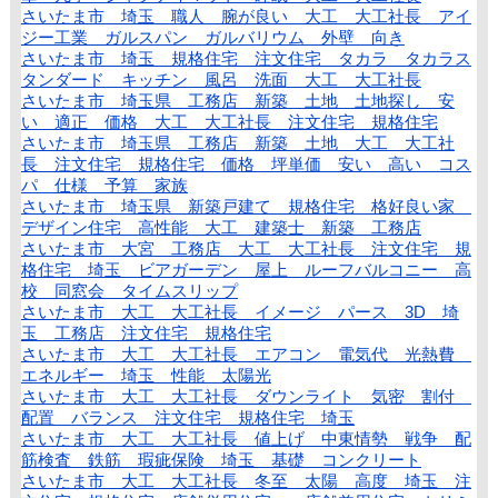
さいたま市 埼玉 職人 腕が良い 大工 大工社長 アイ
ジー工業 ガルスパン ガルバリウム 外壁 向き
さいたま市 埼玉 規格住宅 注文住宅 タカラ タカラス
タンダード キッチン 風呂 洗面 大工 大工社長
さいたま市 埼玉県 工務店 新築 土地 土地探し 安
い 適正 価格 大工 大工社長 注文住宅 規格住宅
さいたま市 埼玉県 工務店 新築 土地 大工 大工社
長 注文住宅 規格住宅 価格 坪単価 安い 高い コス
パ 仕様 予算 家族
さいたま市 埼玉県 新築戸建て 規格住宅 格好良い家
デザイン住宅 高性能 大工 建築士 新築 工務店
さいたま市 大宮 工務店 大工 大工社長 注文住宅 規
格住宅 埼玉 ビアガーデン 屋上 ルーフバルコニー 高
校 同窓会 タイムスリップ
さいたま市 大工 大工社長 イメージ パース 3D 埼
玉 工務店 注文住宅 規格住宅
さいたま市 大工 大工社長 エアコン 電気代 光熱費
エネルギー 埼玉 性能 太陽光
さいたま市 大工 大工社長 ダウンライト 気密 割付
配置 バランス 注文住宅 規格住宅 埼玉
さいたま市 大工 大工社長 値上げ 中東情勢 戦争 配
筋検査 鉄筋 瑕疵保険 埼玉 基礎 コンクリート
さいたま市 大工 大工社長 冬至 太陽 高度 埼玉 注