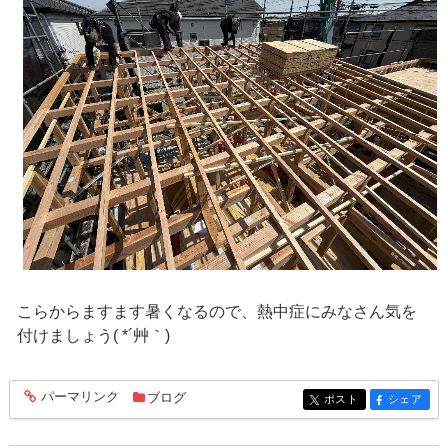
こらからますます暑くなるので、熱中症にみなさん気を
付けましょう( *´艸｀)
パーマリンク
ブログ
entry498
ポスト
シェア
entry498
entry498