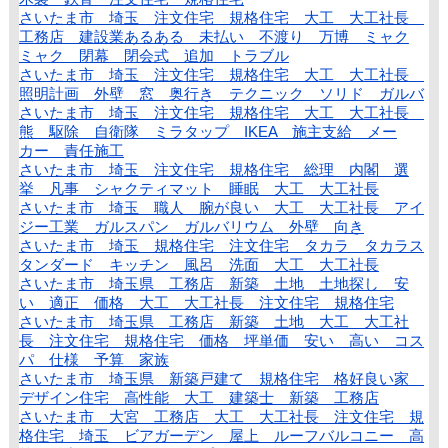
さいたま市 埼玉 注文住宅 規格住宅 大工 大工社長
工務店 建設業あるある 未払い 不渡り 万博 ミャク
ミャク 閉幕 閉会式 追加 トラブル
さいたま市 埼玉 注文住宅 規格住宅 大工 大工社長
照明計画 外壁 窓 奥行き テクニック ソリド ガルバ
さいたま市 埼玉 注文住宅 規格住宅 大工 大工社長
熊 駆除 自衛隊 ミラタップ IKEA 施主支給 メー
カー 責任施工
さいたま市 埼玉 注文住宅 規格住宅 総理 内閣 選
挙 凡事 シャクティマット 睡眠 大工 大工社長
さいたま市 埼玉 職人 腕が良い 大工 大工社長 アイ
ジー工業 ガルスパン ガルバリウム 外壁 向き
さいたま市 埼玉 規格住宅 注文住宅 タカラ タカラス
タンダード キッチン 風呂 洗面 大工 大工社長
さいたま市 埼玉県 工務店 新築 土地 土地探し 安
い 適正 価格 大工 大工社長 注文住宅 規格住宅
さいたま市 埼玉県 工務店 新築 土地 大工 大工社
長 注文住宅 規格住宅 価格 坪単価 安い 高い コス
パ 仕様 予算 家族
さいたま市 埼玉県 新築戸建て 規格住宅 格好良い家
デザイン住宅 高性能 大工 建築士 新築 工務店
さいたま市 大宮 工務店 大工 大工社長 注文住宅 規
格住宅 埼玉 ビアガーデン 屋上 ルーフバルコニー 高