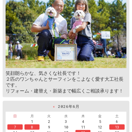
笑顔朗らかな、気さくな社長です！
２匹のワンちゃんとサーフィンをこよなく愛す大工社長
です。
リフォーム・建替え・新築まで幅広くご相談承ります！
«
2026年6月
日
月
火
水
木
金
土
1
2
3
4
5
6
7
8
9
10
11
12
13