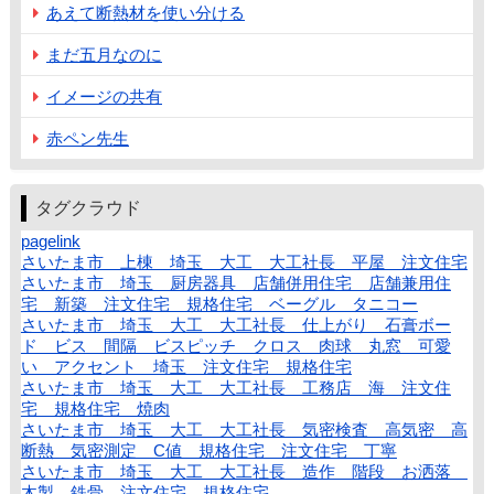
あえて断熱材を使い分ける
まだ五月なのに
イメージの共有
赤ペン先生
タグクラウド
pagelink
さいたま市 上棟 埼玉 大工 大工社長 平屋 注文住宅
さいたま市 埼玉 厨房器具 店舗併用住宅 店舗兼用住
宅 新築 注文住宅 規格住宅 ベーグル タニコー
さいたま市 埼玉 大工 大工社長 仕上がり 石膏ボー
ド ビス 間隔 ビスピッチ クロス 肉球 丸窓 可愛
い アクセント 埼玉 注文住宅 規格住宅
さいたま市 埼玉 大工 大工社長 工務店 海 注文住
宅 規格住宅 焼肉
さいたま市 埼玉 大工 大工社長 気密検査 高気密 高
断熱 気密測定 C値 規格住宅 注文住宅 丁寧
さいたま市 埼玉 大工 大工社長 造作 階段 お洒落
木製 鉄骨 注文住宅 規格住宅