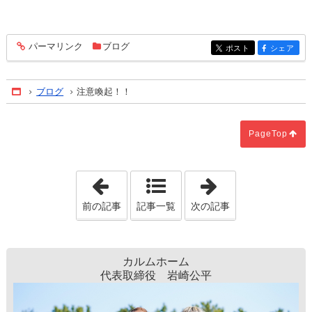
パーマリンク
ブログ
entry510
ポスト
シェア
entry510
entry510
ブログ
注意喚起！！
Home
PageTop
「高知研修」
「お洒落な階段
前の記事
記事一覧
次の記事
カルムホーム
代表取締役 岩崎公平