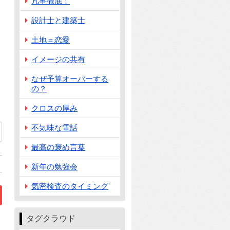
凡事徹底！
設計士と建築士
土地＝恋愛
イメージの共有
なぜ予算オーバーする
の？
クロスの厚み
不気味な電話
最高の褒め言葉
新年の勉強会
気密検査のタイミング
タグクラウド