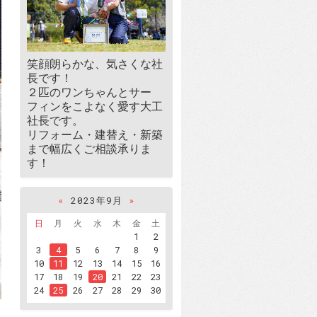
笑顔朗らかな、気さくな社
長です！
２匹のワンちゃんとサー
フィンをこよなく愛す大工
社長です。
リフォーム・建替え・新築
まで幅広くご相談承りま
す！
«
2023年9月
»
日
月
火
水
木
金
土
1
2
3
4
5
6
7
8
9
10
11
12
13
14
15
16
17
18
19
20
21
22
23
24
25
26
27
28
29
30