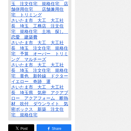
玉 注文住宅 規格住宅 店
舗併用住宅 店舗兼用住
宅 トリミング
さいたま市 大工 大工社
長 埼玉 工務店 注文住
宅 規格住宅 土地 探し
恋愛 建築費
さいたま市 大工 大工社
長 埼玉 注文住宅 規格住
宅 予算 オーバー トリミ
ング マルチーズ
さいたま市 大工 大工社
長 埼玉 注文住宅 規格住
宅 黄色 新幹線 ドクター
イエロー 奇跡 運
さいたま市 大工 大工社
長 埼玉県 気密 アクアブ
ロー アクアフォーム 断熱
材 吹付 ダウンライト 気
密ボックス 新築 注文住
宅 規格住宅
Post
Share