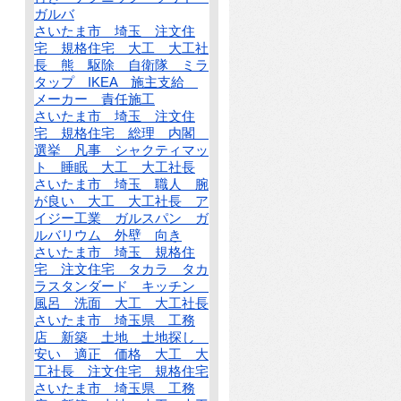
ガルバ
さいたま市 埼玉 注文住
宅 規格住宅 大工 大工社
長 熊 駆除 自衛隊 ミラ
タップ IKEA 施主支給
メーカー 責任施工
さいたま市 埼玉 注文住
宅 規格住宅 総理 内閣
選挙 凡事 シャクティマッ
ト 睡眠 大工 大工社長
さいたま市 埼玉 職人 腕
が良い 大工 大工社長 ア
イジー工業 ガルスパン ガ
ルバリウム 外壁 向き
さいたま市 埼玉 規格住
宅 注文住宅 タカラ タカ
ラスタンダード キッチン
風呂 洗面 大工 大工社長
さいたま市 埼玉県 工務
店 新築 土地 土地探し
安い 適正 価格 大工 大
工社長 注文住宅 規格住宅
さいたま市 埼玉県 工務