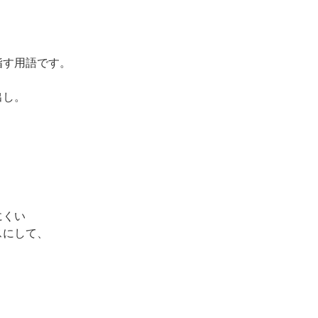
指す用語です。
出し。
にくい
スにして、
！