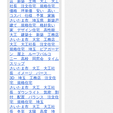
店 新築 土地 大工 大工
社長 注文住宅 規格住宅
価格 坪単価 安い 高い
コスパ 仕様 予算 家族
さいたま市 埼玉県 新築戸
建て 規格住宅 格好良い
家 デザイン住宅 高性能
大工 建築士 新築 工務店
さいたま市 大宮 工務店
大工 大工社長 注文住宅
規格住宅 埼玉 ビアガーデ
ン 屋上 ルーフバルコ
ニー 高校 同窓会 タイム
スリップ
さいたま市 大工 大工社
長 イメージ パース
3D 埼玉 工務店 注文住
宅 規格住宅
さいたま市 大工 大工社
長 ダウンライト 気密 割
付 配置 バランス 注文住
宅 規格住宅 埼玉
さいたま市 大工 大工社
長 冬至 太陽 高度 埼