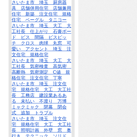
さいたま市 埼玉 厨房器
具 店舗併用住宅 店舗兼用
住宅 新築 注文住宅 規格
住宅 ベーグル タニコー
さいたま市 埼玉 大工 大
工社長 仕上がり 石膏ボー
ド ビス 間隔 ビスピッ
チ クロス 肉球 丸窓 可
愛い アクセント 埼玉 注
文住宅 規格住宅
さいたま市 埼玉 大工 大
工社長 気密検査 高気密
高断熱 気密測定 C値 規
格住宅 注文住宅 丁寧
さいたま市 埼玉 注文住
宅 規格住宅 大工 大工社
長 工務店 建設業あるあ
る 未払い 不渡り 万博
ミャクミャク 閉幕 閉会
式 追加 トラブル
さいたま市 埼玉 注文住
宅 規格住宅 大工 大工社
長 照明計画 外壁 窓 奥
行き テクニック ソリド