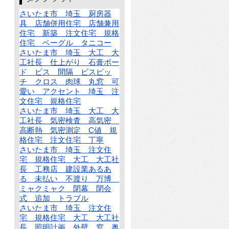
さいたま市 埼玉 厨房器
具 店舗併用住宅 店舗兼用
住宅 新築 注文住宅 規格
住宅 ベーグル タニコー
さいたま市 埼玉 大工 大
工社長 仕上がり 石膏ボー
ド ビス 間隔 ビスピッ
チ クロス 肉球 丸窓 可
愛い アクセント 埼玉 注
文住宅 規格住宅
さいたま市 埼玉 大工 大
工社長 気密検査 高気密
高断熱 気密測定 C値 規
格住宅 注文住宅 丁寧
さいたま市 埼玉 注文住
宅 規格住宅 大工 大工社
長 工務店 建設業あるあ
る 未払い 不渡り 万博
ミャクミャク 閉幕 閉会
式 追加 トラブル
さいたま市 埼玉 注文住
宅 規格住宅 大工 大工社
長 照明計画 外壁 窓 奥