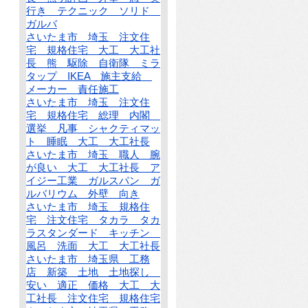
行き テクニック ソリド
ガルバ
さいたま市 埼玉 注文住
宅 規格住宅 大工 大工社
長 熊 駆除 自衛隊 ミラ
タップ IKEA 施主支給
メーカー 責任施工
さいたま市 埼玉 注文住
宅 規格住宅 総理 内閣
選挙 凡事 シャクティマッ
ト 睡眠 大工 大工社長
さいたま市 埼玉 職人 腕
が良い 大工 大工社長 ア
イジー工業 ガルスパン ガ
ルバリウム 外壁 向き
さいたま市 埼玉 規格住
宅 注文住宅 タカラ タカ
ラスタンダード キッチン
風呂 洗面 大工 大工社長
さいたま市 埼玉県 工務
店 新築 土地 土地探し
安い 適正 価格 大工 大
工社長 注文住宅 規格住宅