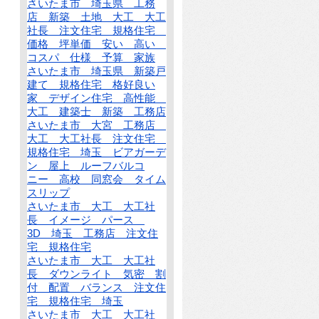
さいたま市 埼玉県 工務
店 新築 土地 大工 大工
社長 注文住宅 規格住宅
価格 坪単価 安い 高い
コスパ 仕様 予算 家族
さいたま市 埼玉県 新築戸
建て 規格住宅 格好良い
家 デザイン住宅 高性能
大工 建築士 新築 工務店
さいたま市 大宮 工務店
大工 大工社長 注文住宅
規格住宅 埼玉 ビアガーデ
ン 屋上 ルーフバルコ
ニー 高校 同窓会 タイム
スリップ
さいたま市 大工 大工社
長 イメージ パース
3D 埼玉 工務店 注文住
宅 規格住宅
さいたま市 大工 大工社
長 ダウンライト 気密 割
付 配置 バランス 注文住
宅 規格住宅 埼玉
さいたま市 大工 大工社