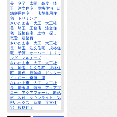
長 冬至 太陽 高度 埼
玉 注文住宅 規格住宅 店
舗併用住宅 店舗兼用住
宅 トリミング
さいたま市 大工 大工社
長 埼玉 工務店 注文住
宅 規格住宅 土地 探し
恋愛 建築費
さいたま市 大工 大工社
長 埼玉 注文住宅 規格住
宅 予算 オーバー トリミ
ング マルチーズ
さいたま市 大工 大工社
長 埼玉 注文住宅 規格住
宅 黄色 新幹線 ドクター
イエロー 奇跡 運
さいたま市 大工 大工社
長 埼玉県 気密 アクアブ
ロー アクアフォーム 断熱
材 吹付 ダウンライト 気
密ボックス 新築 注文住
宅 規格住宅