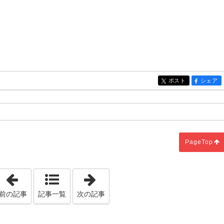
ポスト
シェア
entry245
entry245
PageTop
「際立つ照明」
「NEW CALM BOX」
前の記事
記事一覧
次の記事