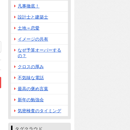
凡事徹底！
設計士と建築士
土地＝恋愛
イメージの共有
なぜ予算オーバーする
の？
クロスの厚み
不気味な電話
最高の褒め言葉
新年の勉強会
気密検査のタイミング
タグクラウド