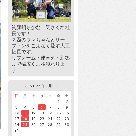
笑顔朗らかな、気さくな社
長です！
２匹のワンちゃんとサー
フィンをこよなく愛す大工
社長です。
リフォーム・建替え・新築
まで幅広くご相談承りま
す！
«
2024年3月
»
日
月
火
水
木
金
土
1
2
3
4
5
6
7
8
9
10
11
12
13
14
15
16
17
18
19
20
21
22
23
24
25
26
27
28
29
30
31