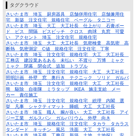
タグクラウド
さいたま市 埼玉 厨房器具 店舗併用住宅 店舗兼用住
宅 新築 注文住宅 規格住宅 ベーグル タニコー
さいたま市 埼玉 大工 大工社長 仕上がり 石膏ボー
ド ビス 間隔 ビスピッチ クロス 肉球 丸窓 可愛
い アクセント 埼玉 注文住宅 規格住宅
さいたま市 埼玉 大工 大工社長 気密検査 高気密 高
断熱 気密測定 C値 規格住宅 注文住宅 丁寧
さいたま市 埼玉 注文住宅 規格住宅 大工 大工社長
工務店 建設業あるある 未払い 不渡り 万博 ミャク
ミャク 閉幕 閉会式 追加 トラブル
さいたま市 埼玉 注文住宅 規格住宅 大工 大工社長
照明計画 外壁 窓 奥行き テクニック ソリド ガルバ
さいたま市 埼玉 注文住宅 規格住宅 大工 大工社長
熊 駆除 自衛隊 ミラタップ IKEA 施主支給 メー
カー 責任施工
さいたま市 埼玉 注文住宅 規格住宅 総理 内閣 選
挙 凡事 シャクティマット 睡眠 大工 大工社長
さいたま市 埼玉 職人 腕が良い 大工 大工社長 アイ
ジー工業 ガルスパン ガルバリウム 外壁 向き
さいたま市 埼玉 規格住宅 注文住宅 タカラ タカラス
タンダード キッチン 風呂 洗面 大工 大工社長
さいたま市 埼玉県 工務店 新築 土地 土地探し 安