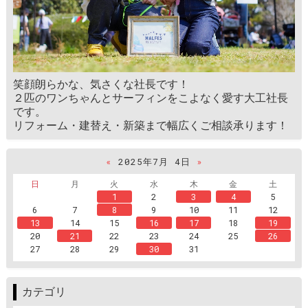
笑顔朗らかな、気さくな社長です！
２匹のワンちゃんとサーフィンをこよなく愛す大工社長
です。
リフォーム・建替え・新築まで幅広くご相談承ります！
«
2025年7月 4日
»
日
月
火
水
木
金
土
1
2
3
4
5
6
7
8
9
10
11
12
13
14
15
16
17
18
19
20
21
22
23
24
25
26
27
28
29
30
31
カテゴリ