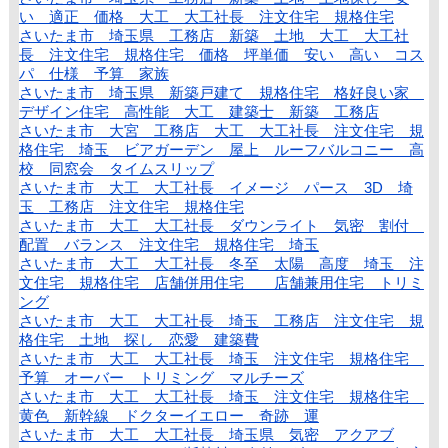
い 適正 価格 大工 大工社長 注文住宅 規格住宅
さいたま市 埼玉県 工務店 新築 土地 大工 大工社
長 注文住宅 規格住宅 価格 坪単価 安い 高い コス
パ 仕様 予算 家族
さいたま市 埼玉県 新築戸建て 規格住宅 格好良い家
デザイン住宅 高性能 大工 建築士 新築 工務店
さいたま市 大宮 工務店 大工 大工社長 注文住宅 規
格住宅 埼玉 ビアガーデン 屋上 ルーフバルコニー 高
校 同窓会 タイムスリップ
さいたま市 大工 大工社長 イメージ パース 3D 埼
玉 工務店 注文住宅 規格住宅
さいたま市 大工 大工社長 ダウンライト 気密 割付
配置 バランス 注文住宅 規格住宅 埼玉
さいたま市 大工 大工社長 冬至 太陽 高度 埼玉 注
文住宅 規格住宅 店舗併用住宅 店舗兼用住宅 トリミ
ング
さいたま市 大工 大工社長 埼玉 工務店 注文住宅 規
格住宅 土地 探し 恋愛 建築費
さいたま市 大工 大工社長 埼玉 注文住宅 規格住宅
予算 オーバー トリミング マルチーズ
さいたま市 大工 大工社長 埼玉 注文住宅 規格住宅
黄色 新幹線 ドクターイエロー 奇跡 運
さいたま市 大工 大工社長 埼玉県 気密 アクアブ