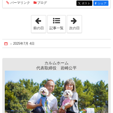
パーマリンク
ブログ
entry394
ポスト
シェア
entry394
entry394
「2025年7月 3日」
「2025年7月 8日
前の日
記事一覧
次の日
2025年7月 4日
Home
カルムホーム
代表取締役 岩崎公平