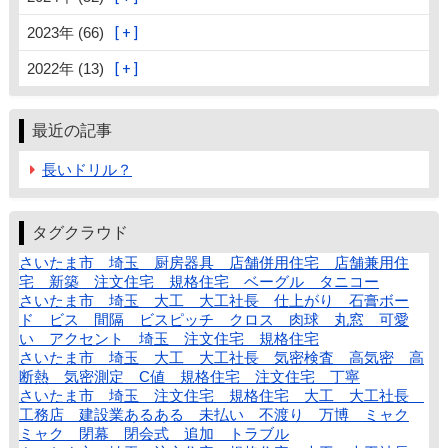
2023年 (66)
2022年 (13)
最近の記事
長いドリル？
タグクラウド
さいたま市 埼玉 厨房器具 店舗併用住宅 店舗兼用住
宅 新築 注文住宅 規格住宅 ベーグル タニコー
さいたま市 埼玉 大工 大工社長 仕上がり 石膏ボー
ド ビス 間隔 ビスピッチ クロス 肉球 丸窓 可愛
い アクセント 埼玉 注文住宅 規格住宅
さいたま市 埼玉 大工 大工社長 気密検査 高気密 高
断熱 気密測定 C値 規格住宅 注文住宅 丁寧
さいたま市 埼玉 注文住宅 規格住宅 大工 大工社長
工務店 建設業あるある 未払い 不渡り 万博 ミャク
ミャク 閉幕 閉会式 追加 トラブル