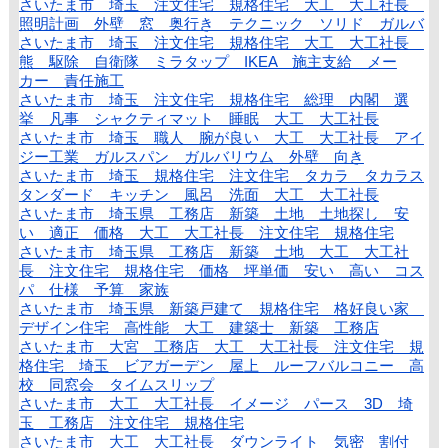
さいたま市 埼玉 注文住宅 規格住宅 大工 大工社長
照明計画 外壁 窓 奥行き テクニック ソリド ガルバ
さいたま市 埼玉 注文住宅 規格住宅 大工 大工社長
熊 駆除 自衛隊 ミラタップ IKEA 施主支給 メー
カー 責任施工
さいたま市 埼玉 注文住宅 規格住宅 総理 内閣 選
挙 凡事 シャクティマット 睡眠 大工 大工社長
さいたま市 埼玉 職人 腕が良い 大工 大工社長 アイ
ジー工業 ガルスパン ガルバリウム 外壁 向き
さいたま市 埼玉 規格住宅 注文住宅 タカラ タカラス
タンダード キッチン 風呂 洗面 大工 大工社長
さいたま市 埼玉県 工務店 新築 土地 土地探し 安
い 適正 価格 大工 大工社長 注文住宅 規格住宅
さいたま市 埼玉県 工務店 新築 土地 大工 大工社
長 注文住宅 規格住宅 価格 坪単価 安い 高い コス
パ 仕様 予算 家族
さいたま市 埼玉県 新築戸建て 規格住宅 格好良い家
デザイン住宅 高性能 大工 建築士 新築 工務店
さいたま市 大宮 工務店 大工 大工社長 注文住宅 規
格住宅 埼玉 ビアガーデン 屋上 ルーフバルコニー 高
校 同窓会 タイムスリップ
さいたま市 大工 大工社長 イメージ パース 3D 埼
玉 工務店 注文住宅 規格住宅
さいたま市 大工 大工社長 ダウンライト 気密 割付