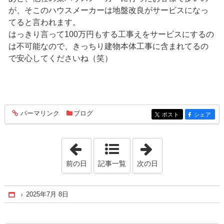
が、そこのハウスメーカーは地盤改良がサービスになっ
てると言われます。
はっきり言って100万円もする工事えをサービスにするの
は不可能なので、きっちり建物本体工事に含まれてるの
で安心してくださいね（笑）
パーマリンク
ブログ
entry395
ポスト
シェア
entry395
entry395
「2025年7月 4日」
「2025年7月13日
前の日
記事一覧
次の日
2025年7月 8日
Home