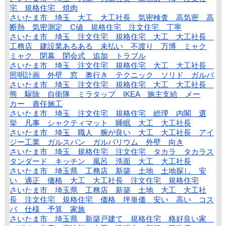
宅 規格住宅 焼肉
さいたま市 埼玉 大工 大工社長 気密検査 高気密 高
断熱 気密測定 C値 規格住宅 注文住宅 丁寧
さいたま市 埼玉 注文住宅 規格住宅 大工 大工社長
工務店 建設業あるある 未払い 不渡り 万博 ミャク
ミャク 閉幕 閉会式 追加 トラブル
さいたま市 埼玉 注文住宅 規格住宅 大工 大工社長
照明計画 外壁 窓 奥行き テクニック ソリド ガルバ
さいたま市 埼玉 注文住宅 規格住宅 大工 大工社長
熊 駆除 自衛隊 ミラタップ IKEA 施主支給 メー
カー 責任施工
さいたま市 埼玉 注文住宅 規格住宅 総理 内閣 選
挙 凡事 シャクティマット 睡眠 大工 大工社長
さいたま市 埼玉 職人 腕が良い 大工 大工社長 アイ
ジー工業 ガルスパン ガルバリウム 外壁 向き
さいたま市 埼玉 規格住宅 注文住宅 タカラ タカラス
タンダード キッチン 風呂 洗面 大工 大工社長
さいたま市 埼玉県 工務店 新築 土地 土地探し 安
い 適正 価格 大工 大工社長 注文住宅 規格住宅
さいたま市 埼玉県 工務店 新築 土地 大工 大工社
長 注文住宅 規格住宅 価格 坪単価 安い 高い コス
パ 仕様 予算 家族
さいたま市 埼玉県 新築戸建て 規格住宅 格好良い家