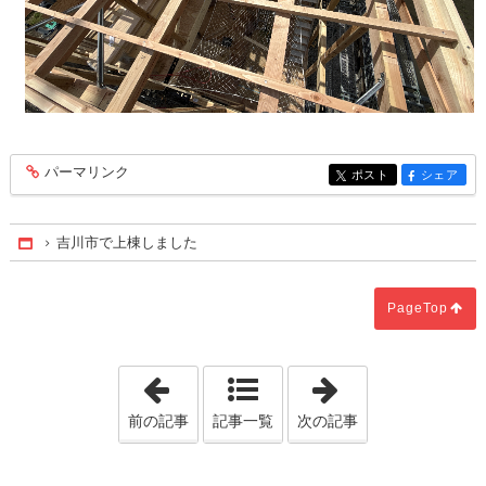
パーマリンク
entry506
ポスト
シェア
entry506
entry506
吉川市で上棟しました
Home
PageTop
「あえて断熱材を使い分ける」
「吹き抜けをス
前の記事
記事一覧
次の記事