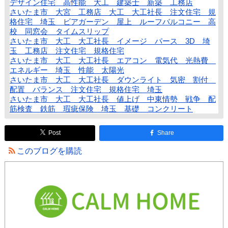
デザイン住宅 高性能 大工 建築士 新築 工務店
さいたま市 大宮 工務店 大工 大工社長 注文住宅 規
格住宅 埼玉 ビアガーデン 屋上 ルーフバルコニー 高
校 同窓会 タイムスリップ
さいたま市 大工 大工社長 イメージ パース 3D 埼
玉 工務店 注文住宅 規格住宅
さいたま市 大工 大工社長 エアコン 電気代 光熱費
エネルギー 埼玉 性能 太陽光
さいたま市 大工 大工社長 ダウンライト 気密 割付
配置 バランス 注文住宅 規格住宅 埼玉
さいたま市 大工 大工社長 値上げ 中東情勢 戦争 配
筋検査 鉄筋 瑕疵保険 埼玉 基礎 コンクリート
Post
Share
このブログを購読