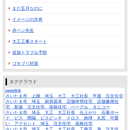
まだ五月なのに
イメージの共有
赤ペン先生
大工工事スタート
追加トラブル予防
ゴキブリ対策
タグクラウド
pagelink
さいたま市 上棟 埼玉 大工 大工社長 平屋 注文住宅
さいたま市 埼玉 厨房器具 店舗併用住宅 店舗兼用住
宅 新築 注文住宅 規格住宅 ベーグル タニコー
さいたま市 埼玉 大工 大工社長 仕上がり 石膏ボー
ド ビス 間隔 ビスピッチ クロス 肉球 丸窓 可愛
い アクセント 埼玉 注文住宅 規格住宅
さいたま市 埼玉 大工 大工社長 工務店 海 注文住