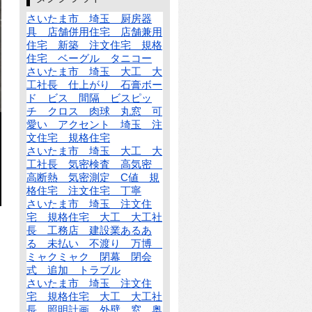
さいたま市 埼玉 厨房器
具 店舗併用住宅 店舗兼用
住宅 新築 注文住宅 規格
住宅 ベーグル タニコー
さいたま市 埼玉 大工 大
工社長 仕上がり 石膏ボー
ド ビス 間隔 ビスピッ
チ クロス 肉球 丸窓 可
愛い アクセント 埼玉 注
文住宅 規格住宅
さいたま市 埼玉 大工 大
工社長 気密検査 高気密
高断熱 気密測定 C値 規
格住宅 注文住宅 丁寧
さいたま市 埼玉 注文住
宅 規格住宅 大工 大工社
長 工務店 建設業あるあ
る 未払い 不渡り 万博
ミャクミャク 閉幕 閉会
式 追加 トラブル
さいたま市 埼玉 注文住
宅 規格住宅 大工 大工社
長 照明計画 外壁 窓 奥