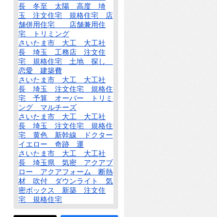
長 冬至 太陽 高度 埼
玉 注文住宅 規格住宅 店
舗併用住宅 店舗兼用住
宅 トリミング
さいたま市 大工 大工社
長 埼玉 工務店 注文住
宅 規格住宅 土地 探し
恋愛 建築費
さいたま市 大工 大工社
長 埼玉 注文住宅 規格住
宅 予算 オーバー トリミ
ング マルチーズ
さいたま市 大工 大工社
長 埼玉 注文住宅 規格住
宅 黄色 新幹線 ドクター
イエロー 奇跡 運
さいたま市 大工 大工社
長 埼玉県 気密 アクアブ
ロー アクアフォーム 断熱
材 吹付 ダウンライト 気
密ボックス 新築 注文住
宅 規格住宅