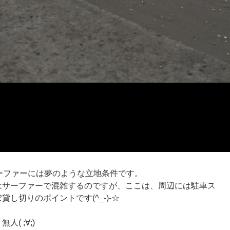
ーファーには夢のような立地条件です。
はサーファーで混雑するのですが、ここは、周辺には駐車ス
し切りのポイントです(^_-)-☆
( ;∀;)