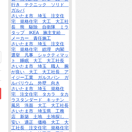
行き テクニック ソリド
ガルバ
さいたま市 埼玉 注文住
宅 規格住宅 大工 大工社
長 熊 駆除 自衛隊 ミラ
タップ IKEA 施主支給
メーカー 責任施工
さいたま市 埼玉 注文住
宅 規格住宅 総理 内閣
選挙 凡事 シャクティマッ
ト 睡眠 大工 大工社長
さいたま市 埼玉 職人 腕
が良い 大工 大工社長 ア
イジー工業 ガルスパン ガ
ルバリウム 外壁 向き
さいたま市 埼玉 規格住
宅 注文住宅 タカラ タカ
ラスタンダード キッチン
風呂 洗面 大工 大工社長
さいたま市 埼玉県 工務
店 新築 土地 土地探し
安い 適正 価格 大工 大
工社長 注文住宅 規格住宅