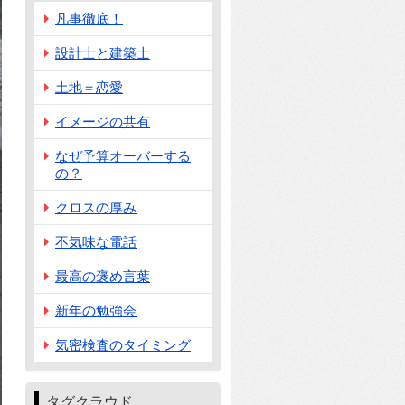
凡事徹底！
設計士と建築士
土地＝恋愛
イメージの共有
なぜ予算オーバーする
の？
クロスの厚み
不気味な電話
最高の褒め言葉
新年の勉強会
気密検査のタイミング
タグクラウド