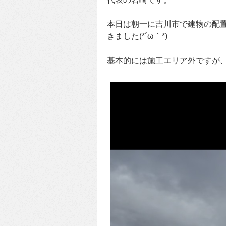
本日は朝一に吉川市で建物の配
きました(*´ω｀*)
基本的には施工エリア外ですが