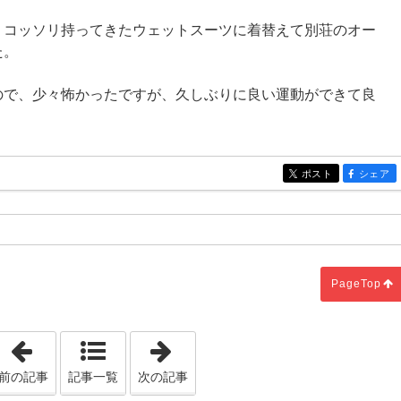
、コッソリ持ってきたウェットスーツに着替えて別荘のオー
た。
ので、少々怖かったですが、久しぶりに良い運動ができて良
ポスト
シェア
entry434
entry434
PageTop
「厨房器具は誰が手配するの？？」
「謎の箱？！」
前の記事
記事一覧
次の記事