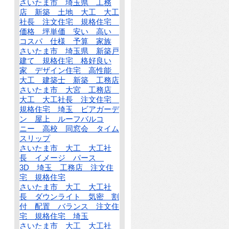
さいたま市 埼玉県 工務
店 新築 土地 大工 大工
社長 注文住宅 規格住宅
価格 坪単価 安い 高い
コスパ 仕様 予算 家族
さいたま市 埼玉県 新築戸
建て 規格住宅 格好良い
家 デザイン住宅 高性能
大工 建築士 新築 工務店
さいたま市 大宮 工務店
大工 大工社長 注文住宅
規格住宅 埼玉 ビアガーデ
ン 屋上 ルーフバルコ
ニー 高校 同窓会 タイム
スリップ
さいたま市 大工 大工社
長 イメージ パース
3D 埼玉 工務店 注文住
宅 規格住宅
さいたま市 大工 大工社
長 ダウンライト 気密 割
付 配置 バランス 注文住
宅 規格住宅 埼玉
さいたま市 大工 大工社