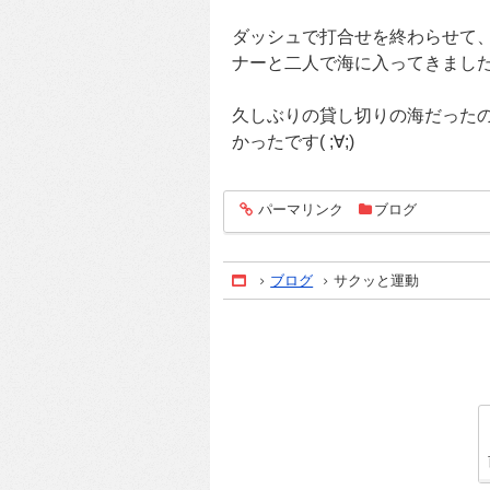
ダッシュで打合せを終わらせて
ナーと二人で海に入ってきまし
久しぶりの貸し切りの海だった
かったです( ;∀;)
パーマリンク
ブログ
entry434
ブログ
サクッと運動
Home