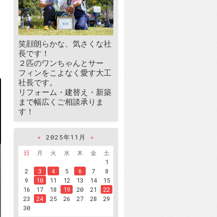
笑顔朗らかな、気さくな社
長です！
２匹のワンちゃんとサー
フィンをこよなく愛す大工
社長です。
リフォーム・建替え・新築
まで幅広くご相談承りま
す！
«
2025年11月
»
日
月
火
水
木
金
土
1
2
3
4
5
6
7
8
9
10
11
12
13
14
15
16
17
18
19
20
21
22
23
24
25
26
27
28
29
30