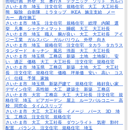
照明計画 外壁 窓 奥行き テクニック ソリド ガルバ
さいたま市 埼玉 注文住宅 規格住宅 大工 大工社長
熊 駆除 自衛隊 ミラタップ IKEA 施主支給 メー
カー 責任施工
さいたま市 埼玉 注文住宅 規格住宅 総理 内閣 選
挙 凡事 シャクティマット 睡眠 大工 大工社長
さいたま市 埼玉 職人 腕が良い 大工 大工社長 アイ
ジー工業 ガルスパン ガルバリウム 外壁 向き
さいたま市 埼玉 規格住宅 注文住宅 タカラ タカラス
タンダード キッチン 風呂 洗面 大工 大工社長
さいたま市 埼玉県 工務店 新築 土地 土地探し 安
い 適正 価格 大工 大工社長 注文住宅 規格住宅
さいたま市 埼玉県 工務店 新築 土地 大工 大工社
長 注文住宅 規格住宅 価格 坪単価 安い 高い コス
パ 仕様 予算 家族
さいたま市 埼玉県 新築戸建て 規格住宅 格好良い家
デザイン住宅 高性能 大工 建築士 新築 工務店
さいたま市 大宮 工務店 大工 大工社長 注文住宅 規
格住宅 埼玉 ビアガーデン 屋上 ルーフバルコニー 高
校 同窓会 タイムスリップ
さいたま市 大工 大工社長 イメージ パース 3D 埼
玉 工務店 注文住宅 規格住宅
さいたま市 大工 大工社長 ダウンライト 気密 割付
配置 バランス 注文住宅 規格住宅 埼玉