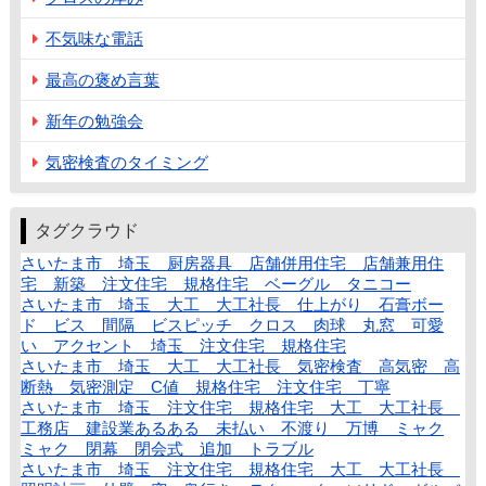
不気味な電話
最高の褒め言葉
新年の勉強会
気密検査のタイミング
タグクラウド
さいたま市 埼玉 厨房器具 店舗併用住宅 店舗兼用住
宅 新築 注文住宅 規格住宅 ベーグル タニコー
さいたま市 埼玉 大工 大工社長 仕上がり 石膏ボー
ド ビス 間隔 ビスピッチ クロス 肉球 丸窓 可愛
い アクセント 埼玉 注文住宅 規格住宅
さいたま市 埼玉 大工 大工社長 気密検査 高気密 高
断熱 気密測定 C値 規格住宅 注文住宅 丁寧
さいたま市 埼玉 注文住宅 規格住宅 大工 大工社長
工務店 建設業あるある 未払い 不渡り 万博 ミャク
ミャク 閉幕 閉会式 追加 トラブル
さいたま市 埼玉 注文住宅 規格住宅 大工 大工社長