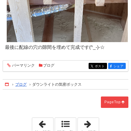
最後に配線の穴の隙間を埋めて完成です(^_-)-☆
パーマリンク
ブログ
entry436
ポスト
シェア
entry436
entry436
ブログ
ダウンライトの気密ボックス
Home
PageTop
「謎の箱？！」
「千葉旅行」